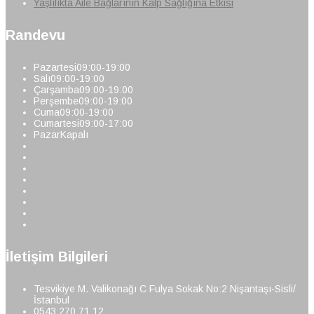
Yaşlılıkta Aile Bağlarının Kalp Sağlığına Etkisi
Randevu
Pazartesi
09:00-19:00
Salı
09:00-19:00
Çarşamba
09:00-19:00
Perşembe
09:00-19:00
Cuma
09:00-19:00
Cumartesi
09:00-17:00
Pazar
Kapalı
İletişim Bilgileri
Tesvikiye M. Valikonağı C Fulya Sokak No:2 Nişantaşı-Sisli/
İstanbul
0543 270 71 12