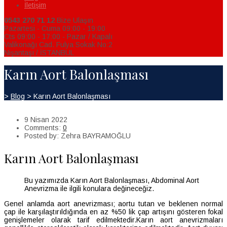
İletişim
0543 270 71 12
Bize Ulaşın
Pazartesi - Cuma 09:00 - 19:00
Cts 09:00 - 17:00 - Pazar / Kapalı
Valikonağı Cad. Fulya Sokak No:2
Nişantaşı / İSTANBUL
Karın Aort Balonlaşması
>
Blog
>
Karın Aort Balonlaşması
9 Nisan 2022
Comments:
0
Posted by:
Zehra BAYRAMOĞLU
Karın Aort Balonlaşması
Bu yazımızda Karın Aort Balonlaşması, Abdominal Aort
Anevrizma ile ilgili konulara değineceğiz.
Genel anlamda aort anevrizması; aortu tutan ve beklenen normal
çap ile karşılaştırıldığında en az %50 lik çap artışını gösteren fokal
genişlemeler olarak tarif edilmektedir.Karın aort anevrizmaları