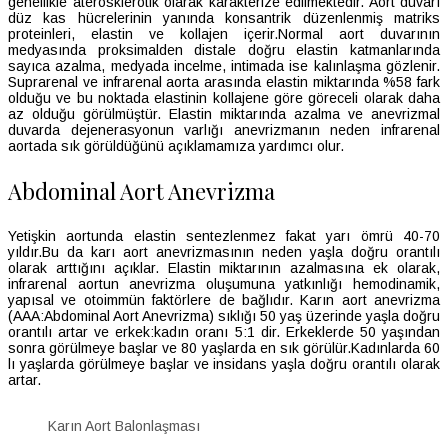
genellikle aterosklerotik olarak karakterize edilmektedir. Aort duvarı
düz kas hücrelerinin yanında konsantrik düzenlenmiş matriks
proteinleri, elastin ve kollajen içerir.Normal aort duvarının
medyasında proksimalden distale doğru elastin katmanlarında
sayıca azalma, medyada incelme, intimada ise kalınlaşma gözlenir.
Suprarenal ve infrarenal aorta arasında elastin miktarında %58 fark
olduğu ve bu noktada elastinin kollajene göre göreceli olarak daha
az olduğu görülmüştür. Elastin miktarında azalma ve anevrizmal
duvarda dejenerasyonun varlığı anevrizmanın neden infrarenal
aortada sık görüldüğünü açıklamamıza yardımcı olur.
Abdominal Aort Anevrizma
Yetişkin aortunda elastin sentezlenmez fakat yarı ömrü 40-70
yıldır.Bu da karı aort anevrizmasının neden yaşla doğru orantılı
olarak arttığını açıklar. Elastin miktarının azalmasına ek olarak,
infrarenal aortun anevrizma oluşumuna yatkınlığı hemodinamik,
yapısal ve otoimmün faktörlere de bağlıdır. Karın aort anevrizma
(AAA:Abdominal Aort Anevrizma) sıklığı 50 yaş üzerinde yaşla doğru
orantılı artar ve erkek:kadın oranı 5:1 dir. Erkeklerde 50 yaşından
sonra görülmeye başlar ve 80 yaşlarda en sık görülür.Kadınlarda 60
lı yaşlarda görülmeye başlar ve insidans yaşla doğru orantılı olarak
artar.
Karın Aort Balonlaşması