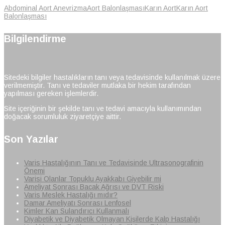
Abdominal Aort Anevrizma
Aort Balonlaşması
Karın Aort
Karın Aort
Balonlaşması
Bilgilendirme
Sitedeki bilgiler hastalıkların tanı veya tedavisinde kullanılmak üzere
verilmemiştir. Tanı ve tedaviler mutlaka bir hekim tarafından
yapılması gereken işlemlerdir.
Site içeriğinin bir şekilde tanı ve tedavi amacıyla kullanımından
doğacak sorumluluk ziyaretçiye aittir.
Son Yazılar
Varis Hastalığının Tanı ve Tedavisinde Ultrasonografinin
Önemi
Varisi Olanlar Topuklu Ayakkabı Giyebilir mi
Ameliyat Sonrası Bacak Ağrısı ve DVT Riski
Varis Meslek Hastalığı mıdır?
Damar Ameliyatı Sonrası Lenfosel
Kimler Kan Sulandırıcı Kullanmalı
Diyabetik ve Diyabetik Olmayan Kişilerde Kalp Hastalığı