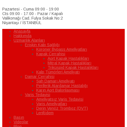
Pazartesi - Cuma 09:00 - 19:00
Cts 09:00 - 17:00 - Pazar / Kapalı
Valikonağı Cad. Fulya Sokak No:2
Nişantaşı / İSTANBUL
Anasayfa
Hakkımda
Uzmanlık Alanları
Erişkin Kalp Sağlığı
Koroner Bypass Ameliyatları
Kapak Cerrahisi
Aort Kapak Hastalıkları
Mitral Kapak Hastalıkları
Triküspid Kapak Hastalıkları
Kalp Tümörleri Ameliyatı
Damar Cerrahisi
Şah Damarı Ameliyatı
Periferik Atardamar Hastalığı
Karın Aort Balonlaşması
Varis Tedavisi
Ameliyatsız Varis Tedavisi
Varis Ameliyatları
Derin Venöz Tromboz (DVT)
Lenfödem
Basın
Videolar
Blog