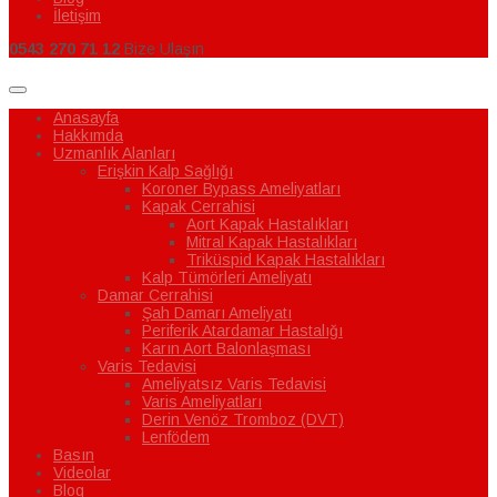
İletişim
0543 270 71 12
Bize Ulaşın
Anasayfa
Hakkımda
Uzmanlık Alanları
Erişkin Kalp Sağlığı
Koroner Bypass Ameliyatları
Kapak Cerrahisi
Aort Kapak Hastalıkları
Mitral Kapak Hastalıkları
Triküspid Kapak Hastalıkları
Kalp Tümörleri Ameliyatı
Damar Cerrahisi
Şah Damarı Ameliyatı
Periferik Atardamar Hastalığı
Karın Aort Balonlaşması
Varis Tedavisi
Ameliyatsız Varis Tedavisi
Varis Ameliyatları
Derin Venöz Tromboz (DVT)
Lenfödem
Basın
Videolar
Blog