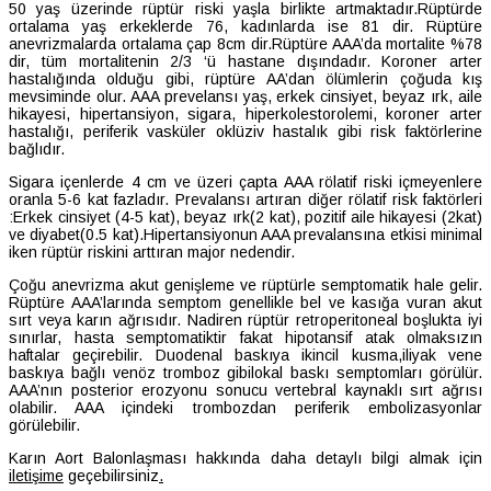
50 yaş üzerinde rüptür riski yaşla birlikte artmaktadır.Rüptürde
ortalama yaş erkeklerde 76, kadınlarda ise 81 dir. Rüptüre
anevrizmalarda ortalama çap 8cm dir.Rüptüre AAA’da mortalite %78
dir, tüm mortalitenin 2/3 ‘ü hastane dışındadır. Koroner arter
hastalığında olduğu gibi, rüptüre AA’dan ölümlerin çoğuda kış
mevsiminde olur. AAA prevelansı yaş, erkek cinsiyet, beyaz ırk, aile
hikayesi, hipertansiyon, sigara, hiperkolestorolemi, koroner arter
hastalığı, periferik vasküler oklüziv hastalık gibi risk faktörlerine
bağlıdır.
Sigara içenlerde 4 cm ve üzeri çapta AAA rölatif riski içmeyenlere
oranla 5-6 kat fazladır. Prevalansı artıran diğer rölatif risk faktörleri
:Erkek cinsiyet (4-5 kat), beyaz ırk(2 kat), pozitif aile hikayesi (2kat)
ve diyabet(0.5 kat).Hipertansiyonun AAA prevalansına etkisi minimal
iken rüptür riskini arttıran major nedendir.
Çoğu anevrizma akut genişleme ve rüptürle semptomatik hale gelir.
Rüptüre AAA’larında semptom genellikle bel ve kasığa vuran akut
sırt veya karın ağrısıdır. Nadiren rüptür retroperitoneal boşlukta iyi
sınırlar, hasta semptomatiktir fakat hipotansif atak olmaksızın
haftalar geçirebilir. Duodenal baskıya ikincil kusma,iliyak vene
baskıya bağlı venöz tromboz gibilokal baskı semptomları görülür.
AAA’nın posterior erozyonu sonucu vertebral kaynaklı sırt ağrısı
olabilir. AAA içindeki trombozdan periferik embolizasyonlar
görülebilir.
Karın Aort Balonlaşması hakkında daha detaylı bilgi almak için
iletişime
geçebilirsiniz
.