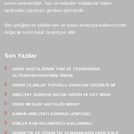
üzere verilmemiştir. Tanı ve tedaviler mutlaka bir hekim
tarafından yapılması gereken işlemlerdir.
Site içeriğinin bir şekilde tanı ve tedavi amacıyla kullanımından
doğacak sorumluluk ziyaretçiye aittir.
Son Yazılar
VARIS HASTALIĞININ TANI VE TEDAVISINDE
ULTRASONOGRAFININ ÖNEMI
VARISI OLANLAR TOPUKLU AYAKKABI GIYEBILIR MI
AMELIYAT SONRASI BACAK AĞRISI VE DVT RISKI
VARIS MESLEK HASTALIĞI MIDIR?
DAMAR AMELIYATI SONRASI LENFOSEL
KIMLER KAN SULANDIRICI KULLANMALI
DIYABETIK VE DIYABETIK OLMAYAN KIŞILERDE KALP