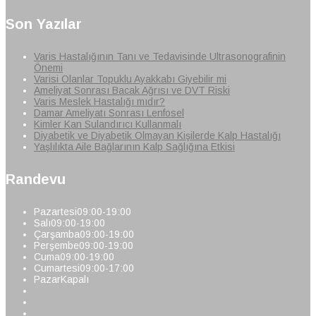
Son Yazılar
Varis Hastalığının Tanı ve Tedavisinde Ultrasonografinin
Önemi
Varisi Olanlar Topuklu Ayakkabı Giyebilir mi
Ameliyat Sonrası Bacak Ağrısı ve DVT Riski
Varis Meslek Hastalığı mıdır?
Damar Ameliyatı Sonrası Lenfosel
Kimler Kan Sulandırıcı Kullanmalı
Diyabetik ve Diyabetik Olmayan Kişilerde Kalp Hastalığı
Yaşlılıkta Aile Bağlarının Kalp Sağlığına Etkisi
Randevu
Pazartesi
09:00-19:00
Salı
09:00-19:00
Çarşamba
09:00-19:00
Perşembe
09:00-19:00
Cuma
09:00-19:00
Cumartesi
09:00-17:00
Pazar
Kapalı