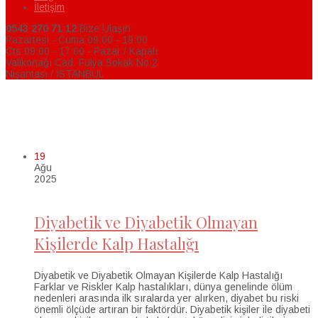
İletişim
0543 270 71 12
Bize Ulaşın
Pazartesi - Cuma 09:00 - 19:00
Cts 09:00 - 17:00 - Pazar / Kapalı
Valikonağı Cad. Fulya Sokak No:2
Nişantaşı / İSTANBUL
Koroner Damar Hastalıkları
>
Damar Hastalıkları
>
Koroner Damar Hastalıkları
19
Ağu
2025
Diyabetik ve Diyabetik Olmayan
Kişilerde Kalp Hastalığı
Diyabetik ve Diyabetik Olmayan Kişilerde Kalp Hastalığı
Farklar ve Riskler Kalp hastalıkları, dünya genelinde ölüm
nedenleri arasında ilk sıralarda yer alırken, diyabet bu riski
önemli ölçüde artıran bir faktördür. Diyabetik kişiler ile diyabeti