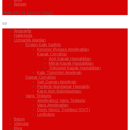
İletişim
0543 270 71 12
Bize Ulaşın
Anasayfa
Hakkımda
Uzmanlık Alanları
Erişkin Kalp Sağlığı
Koroner Bypass Ameliyatları
Kapak Cerrahisi
Aort Kapak Hastalıkları
Mitral Kapak Hastalıkları
Triküspid Kapak Hastalıkları
Kalp Tümörleri Ameliyatı
Damar Cerrahisi
Şah Damarı Ameliyatı
Periferik Atardamar Hastalığı
Karın Aort Balonlaşması
Varis Tedavisi
Ameliyatsız Varis Tedavisi
Varis Ameliyatları
Derin Venöz Tromboz (DVT)
Lenfödem
Basın
Videolar
Blog