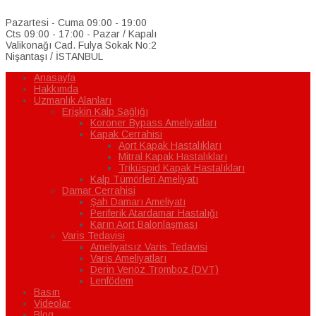
Pazartesi - Cuma 09:00 - 19:00
Cts 09:00 - 17:00 - Pazar / Kapalı
Valikonağı Cad. Fulya Sokak No:2
Nişantaşı / İSTANBUL
Anasayfa
Hakkımda
Uzmanlık Alanları
Erişkin Kalp Sağlığı
Koroner Bypass Ameliyatları
Kapak Cerrahisi
Aort Kapak Hastalıkları
Mitral Kapak Hastalıkları
Triküspid Kapak Hastalıkları
Kalp Tümörleri Ameliyatı
Damar Cerrahisi
Şah Damarı Ameliyatı
Periferik Atardamar Hastalığı
Karın Aort Balonlaşması
Varis Tedavisi
Ameliyatsız Varis Tedavisi
Varis Ameliyatları
Derin Venöz Tromboz (DVT)
Lenfödem
Basın
Videolar
Blog