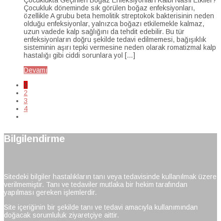
Çocukluk döneminde sık görülen boğaz enfeksiyonları,
özellikle A grubu beta hemolitik streptokok bakterisinin neden
olduğu enfeksiyonlar, yalnızca boğazı etkilemekle kalmaz,
uzun vadede kalp sağlığını da tehdit edebilir. Bu tür
enfeksiyonların doğru şekilde tedavi edilmemesi, bağışıklık
sisteminin aşırı tepki vermesine neden olarak romatizmal kalp
hastalığı gibi ciddi sorunlara yol […]
Devamı
1
2
3
4
Bilgilendirme
Sitedeki bilgiler hastalıkların tanı veya tedavisinde kullanılmak üzere
verilmemiştir. Tanı ve tedaviler mutlaka bir hekim tarafından
yapılması gereken işlemlerdir.
Site içeriğinin bir şekilde tanı ve tedavi amacıyla kullanımından
doğacak sorumluluk ziyaretçiye aittir.