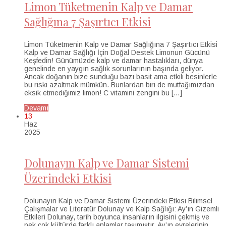
Limon Tüketmenin Kalp ve Damar
Sağlığına 7 Şaşırtıcı Etkisi
Limon Tüketmenin Kalp ve Damar Sağlığına 7 Şaşırtıcı Etkisi
Kalp ve Damar Sağlığı İçin Doğal Destek Limonun Gücünü
Keşfedin! Günümüzde kalp ve damar hastalıkları, dünya
genelinde en yaygın sağlık sorunlarının başında geliyor.
Ancak doğanın bize sunduğu bazı basit ama etkili besinlerle
bu riski azaltmak mümkün. Bunlardan biri de mutfağımızdan
eksik etmediğimiz limon! C vitamini zengini bu […]
Devamı
13
Haz
2025
Dolunayın Kalp ve Damar Sistemi
Üzerindeki Etkisi
Dolunayın Kalp ve Damar Sistemi Üzerindeki Etkisi Bilimsel
Çalışmalar ve Literatür Dolunay ve Kalp Sağlığı: Ay’ın Gizemli
Etkileri Dolunay, tarih boyunca insanların ilgisini çekmiş ve
pek çok kültürde farklı anlamlar taşımıştır. Ay’ın evrelerinin