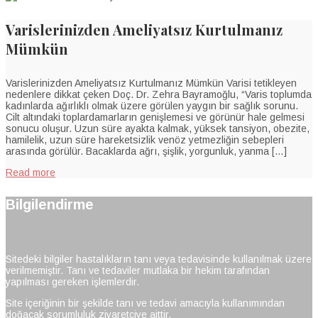
Varislerinizden Ameliyatsız Kurtulmanız
Mümkün
Varislerinizden Ameliyatsız Kurtulmanız Mümkün Varisi tetikleyen
nedenlere dikkat çeken Doç. Dr. Zehra Bayramoğlu, “Varis toplumda
kadınlarda ağırlıklı olmak üzere görülen yaygın bir sağlık sorunu.
Cilt altındaki toplardamarların genişlemesi ve görünür hale gelmesi
sonucu oluşur. Uzun süre ayakta kalmak, yüksek tansiyon, obezite,
hamilelik, uzun süre hareketsizlik venöz yetmezliğin sebepleri
arasında görülür. Bacaklarda ağrı, şişlik, yorgunluk, yanma […]
Read more
Bilgilendirme
Sitedeki bilgiler hastalıkların tanı veya tedavisinde kullanılmak üzere
verilmemiştir. Tanı ve tedaviler mutlaka bir hekim tarafından
yapılması gereken işlemlerdir.
Site içeriğinin bir şekilde tanı ve tedavi amacıyla kullanımından
doğacak sorumluluk ziyaretçiye aittir.