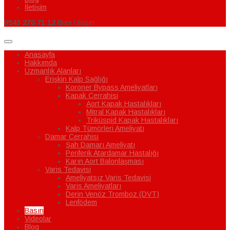
İletişim
0543 270 71 12
Bize Ulaşın
Anasayfa
Hakkımda
Uzmanlık Alanları
Erişkin Kalp Sağlığı
Koroner Bypass Ameliyatları
Kapak Cerrahisi
Aort Kapak Hastalıkları
Mitral Kapak Hastalıkları
Triküspid Kapak Hastalıkları
Kalp Tümörleri Ameliyatı
Damar Cerrahisi
Şah Damarı Ameliyatı
Periferik Atardamar Hastalığı
Karın Aort Balonlaşması
Varis Tedavisi
Ameliyatsız Varis Tedavisi
Varis Ameliyatları
Derin Venöz Tromboz (DVT)
Lenfödem
Basın
Videolar
Blog