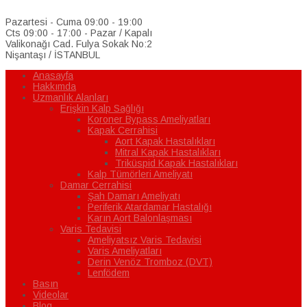
Pazartesi - Cuma 09:00 - 19:00
Cts 09:00 - 17:00 - Pazar / Kapalı
Valikonağı Cad. Fulya Sokak No:2
Nişantaşı / İSTANBUL
Anasayfa
Hakkımda
Uzmanlık Alanları
Erişkin Kalp Sağlığı
Koroner Bypass Ameliyatları
Kapak Cerrahisi
Aort Kapak Hastalıkları
Mitral Kapak Hastalıkları
Triküspid Kapak Hastalıkları
Kalp Tümörleri Ameliyatı
Damar Cerrahisi
Şah Damarı Ameliyatı
Periferik Atardamar Hastalığı
Karın Aort Balonlaşması
Varis Tedavisi
Ameliyatsız Varis Tedavisi
Varis Ameliyatları
Derin Venöz Tromboz (DVT)
Lenfödem
Basın
Videolar
Blog