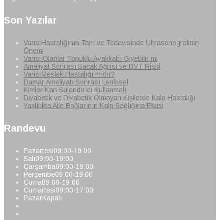
Son Yazılar
Varis Hastalığının Tanı ve Tedavisinde Ultrasonografinin
Önemi
Varisi Olanlar Topuklu Ayakkabı Giyebilir mi
Ameliyat Sonrası Bacak Ağrısı ve DVT Riski
Varis Meslek Hastalığı mıdır?
Damar Ameliyatı Sonrası Lenfosel
Kimler Kan Sulandırıcı Kullanmalı
Diyabetik ve Diyabetik Olmayan Kişilerde Kalp Hastalığı
Yaşlılıkta Aile Bağlarının Kalp Sağlığına Etkisi
Randevu
Pazartesi
09:00-19:00
Salı
09:00-19:00
Çarşamba
09:00-19:00
Perşembe
09:00-19:00
Cuma
09:00-19:00
Cumartesi
09:00-17:00
Pazar
Kapalı