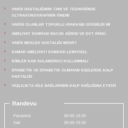
VARIS HASTALIĞININ TANI VE TEDAVISINDE
ULTRASONOGRAFININ ÖNEMI
VARISI OLANLAR TOPUKLU AYAKKABI GIYEBILIR MI
AMELIYAT SONRASI BACAK AĞRISI VE DVT RISKI
VARIS MESLEK HASTALIĞI MIDIR?
DAMAR AMELIYATI SONRASI LENFOSEL
KIMLER KAN SULANDIRICI KULLANMALI
DIYABETIK VE DIYABETIK OLMAYAN KIŞILERDE KALP
HASTALIĞI
YAŞLILIKTA AILE BAĞLARININ KALP SAĞLIĞINA ETKISI
Randevu
Pazartesi
09:00-19:00
Salı
09:00-19:00