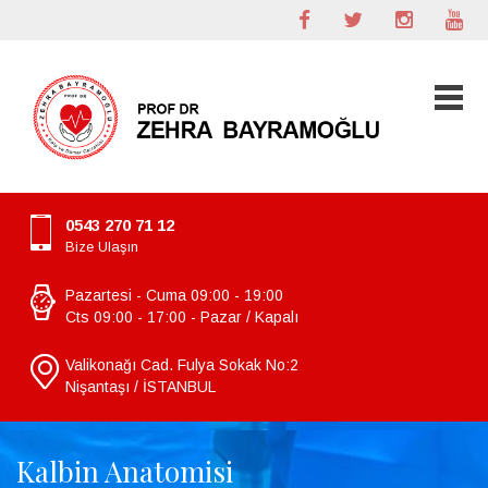
0543 270 71 12
Bize Ulaşın
Pazartesi - Cuma 09:00 - 19:00
Cts 09:00 - 17:00 - Pazar / Kapalı
Valikonağı Cad. Fulya Sokak No:2
Nişantaşı / İSTANBUL
Kalbin Anatomisi