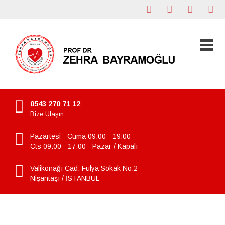
0543 270 71 12
Bize Ulaşın
Pazartesi - Cuma 09:00 - 19:00
Cts 09:00 - 17:00 - Pazar / Kapalı
Valikonağı Cad. Fulya Sokak No:2
Nişantaşı / İSTANBUL
yüksek tansiyon