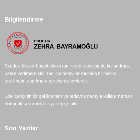
Bilgilendirme
Sitedeki bilgiler hastalıkların tanı veya tedavisinde kullanılmak
üzere verilmemiştir. Tanı ve tedaviler mutlaka bir hekim
tarafından yapılması gereken işlemlerdir.
Site içeriğinin bir şekilde tanı ve tedavi amacıyla kullanımından
doğacak sorumluluk ziyaretçiye aittir.
Son Yazılar