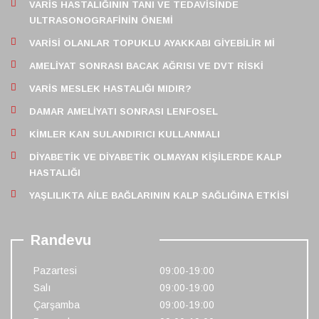
VARIS HASTALIĞININ TANI VE TEDAVISINDE
ULTRASONOGRAFININ ÖNEMI
VARISI OLANLAR TOPUKLU AYAKKABI GIYEBILIR MI
AMELIYAT SONRASI BACAK AĞRISI VE DVT RISKI
VARIS MESLEK HASTALIĞI MIDIR?
DAMAR AMELIYATI SONRASI LENFOSEL
KIMLER KAN SULANDIRICI KULLANMALI
DIYABETIK VE DIYABETIK OLMAYAN KIŞILERDE KALP
HASTALIĞI
YAŞLILIKTA AILE BAĞLARININ KALP SAĞLIĞINA ETKISI
Randevu
Pazartesi
09:00-19:00
Salı
09:00-19:00
Çarşamba
09:00-19:00