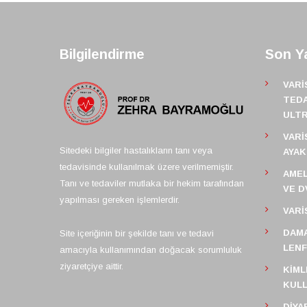
Bilgilendirme
Son Ya
VARI
TEDA
ULT
VARI
Sitedeki bilgiler hastalıkların tanı veya
AYAK
tedavisinde kullanılmak üzere verilmemiştir.
AMEL
Tanı ve tedaviler mutlaka bir hekim tarafından
VE D
yapılması gereken işlemlerdir.
VARI
DAMA
Site içeriğinin bir şekilde tanı ve tedavi
LEN
amacıyla kullanımından doğacak sorumluluk
ziyaretçiye aittir.
KIML
KULL
DIYA