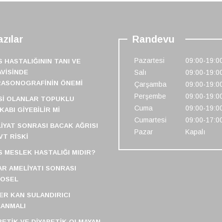
zılar
Randevu
Pazartesi
09:00-19:0
S HASTALIĞININ TANI VE
VISINDE
Salı
09:00-19:0
RASONOGRAFININ ÖNEMI
Çarşamba
09:00-19:0
Perşembe
09:00-19:0
SI OLANLAR TOPUKLU
Cuma
09:00-19:0
KABI GIYEBILIR MI
Cumartesi
09:00-17:0
IYAT SONRASI BACAK AĞRISI
Pazar
Kapalı
VT RISKI
S MESLEK HASTALIĞI MIDIR?
R AMELIYATI SONRASI
FOSEL
ER KAN SULANDIRICI
ANMALI
BETIK VE DIYABETIK OLMAYAN