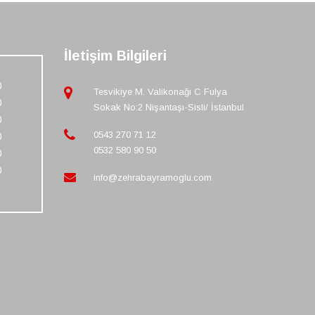
İletişim Bilgileri
0
Tesvikiye M. Valikonağı C Fulya
0
Sokak No:2 Nişantaşı-Sisli/ İstanbul
0
0543 270 71 12
0
0532 580 90 50
0
0
info@zehrabayramoglu.com