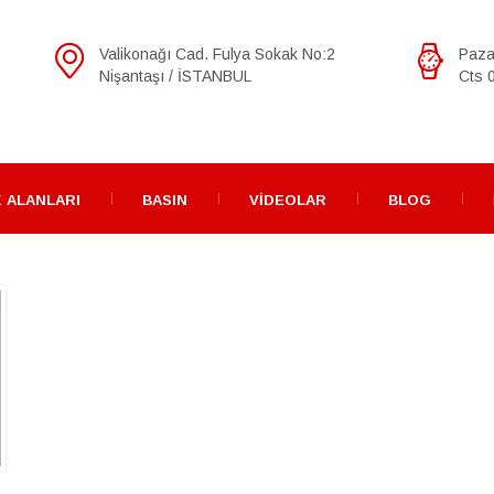
Valikonağı Cad. Fulya Sokak No:2
Paza
Nişantaşı / İSTANBUL
Cts 0
 ALANLARI
BASIN
VIDEOLAR
BLOG