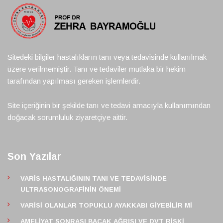
Sitedeki bilgiler hastalıkların tanı veya tedavisinde kullanılmak
üzere verilmemiştir. Tanı ve tedaviler mutlaka bir hekim
tarafından yapılması gereken işlemlerdir.
Site içeriğinin bir şekilde tanı ve tedavi amacıyla kullanımından
doğacak sorumluluk ziyaretçiye aittir.
Son Yazılar
VARIS HASTALIĞININ TANI VE TEDAVISINDE
ULTRASONOGRAFININ ÖNEMI
VARISI OLANLAR TOPUKLU AYAKKABI GIYEBILIR MI
AMELIYAT SONRASI BACAK AĞRISI VE DVT RISKI