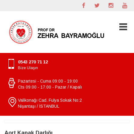
0543 270 71 12
Bize Ulaşın
Pazartesi - Cuma 09:00 - 19:00
Cts 09:00 - 17:00 - Pazar / Kapalı
Valikonağı Cad. Fulya Sokak No:2
Nişantaşı / İSTANBUL
Aort Kapak Darlığı