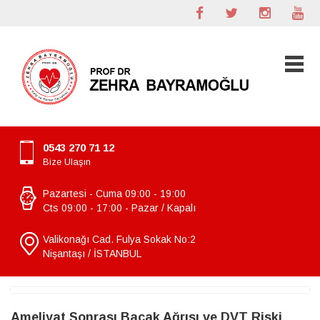
0543 270 71 12
Bize Ulaşın
Pazartesi - Cuma 09:00 - 19:00
Cts 09:00 - 17:00 - Pazar / Kapalı
Valikonağı Cad. Fulya Sokak No:2
Nişantaşı / İSTANBUL
Ameliyat Sonrası Bacak Ağrısı ve DVT Riski