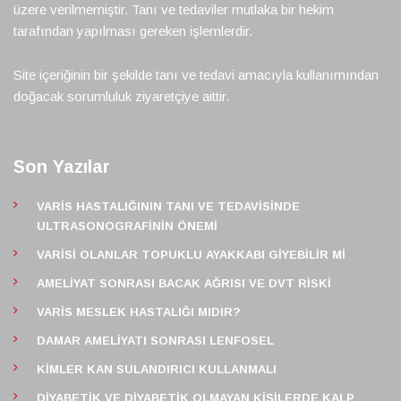
üzere verilmemiştir. Tanı ve tedaviler mutlaka bir hekim
tarafından yapılması gereken işlemlerdir.
Site içeriğinin bir şekilde tanı ve tedavi amacıyla kullanımından
doğacak sorumluluk ziyaretçiye aittir.
Son Yazılar
VARIS HASTALIĞININ TANI VE TEDAVISINDE
ULTRASONOGRAFININ ÖNEMI
VARISI OLANLAR TOPUKLU AYAKKABI GIYEBILIR MI
AMELIYAT SONRASI BACAK AĞRISI VE DVT RISKI
VARIS MESLEK HASTALIĞI MIDIR?
DAMAR AMELIYATI SONRASI LENFOSEL
KIMLER KAN SULANDIRICI KULLANMALI
DIYABETIK VE DIYABETIK OLMAYAN KIŞILERDE KALP