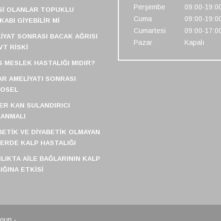
Perşembe
09:00-19:0
SI OLANLAR TOPUKLU
Cuma
09:00-19:0
KABI GIYEBILIR MI
Cumartesi
09:00-17:0
IYAT SONRASI BACAK AĞRISI
Pazar
Kapalı
VT RISKI
S MESLEK HASTALIĞI MIDIR?
R AMELIYATI SONRASI
FOSEL
ER KAN SULANDIRICI
ANMALI
BETIK VE DIYABETIK OLMAYAN
LERDE KALP HASTALIĞI
ILIKTA AILE BAĞLARININ KALP
IĞINA ETKISI
roup -