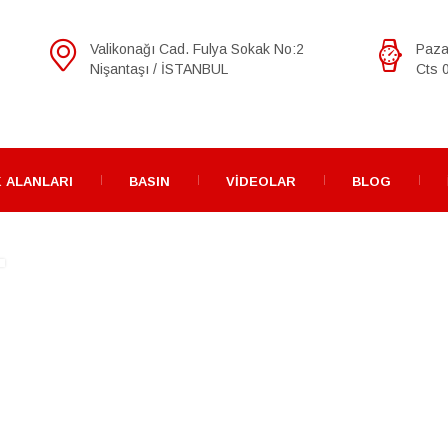
Valikonağı Cad. Fulya Sokak No:2
Paza
Nişantaşı / İSTANBUL
Cts 0
 ALANLARI
BASIN
VIDEOLAR
BLOG