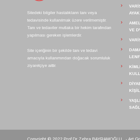
VARI
Sitedeki bilgiler hastalıkların tanı veya
AYAK
tedavisinde kullanılmak üzere verilmemiştir.
AMEL
Tanı ve tedaviler mutlaka bir hekim tarafından
VE D
yapılması gereken işlemlerdir.
VARI
DAMA
Site içeriğinin bir şekilde tanı ve tedavi
LEN
amacıyla kullanımından doğacak sorumluluk
ziyaretçiye aittir.
KIML
KULL
DIYA
KIŞI
YAŞL
SAĞL
Copyright © 2022 Prof Dr Zehra BAYRAMOĞLU
- Art G