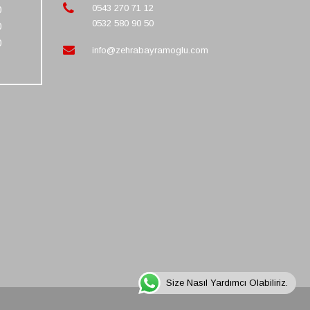
0543 270 71 12
0
0532 580 90 50
0
0
info@zehrabayramoglu.com
Size Nasıl Yardımcı Olabiliriz.