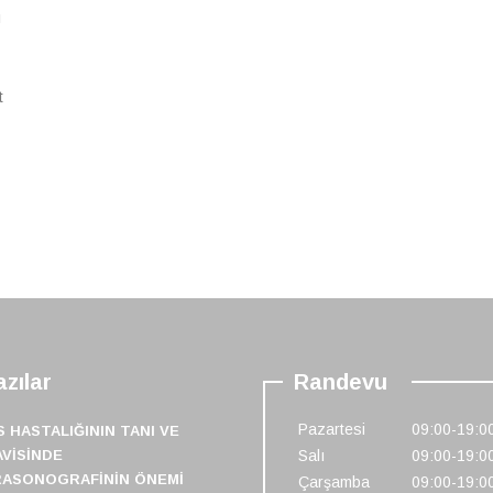
ı
t
zılar
Randevu
Pazartesi
09:00-19:0
S HASTALIĞININ TANI VE
VISINDE
Salı
09:00-19:0
RASONOGRAFININ ÖNEMI
Çarşamba
09:00-19:0