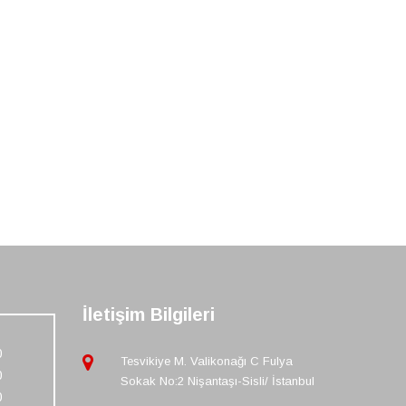
İletişim Bilgileri
0
Tesvikiye M. Valikonağı C Fulya
0
Sokak No:2 Nişantaşı-Sisli/ İstanbul
0