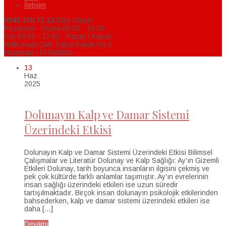
İletişim
0543 270 71 12
Bize Ulaşın
Pazartesi - Cuma 09:00 - 19:00
Cts 09:00 - 17:00 - Pazar / Kapalı
Valikonağı Cad. Fulya Sokak No:2
Nişantaşı / İSTANBUL
13
Haz
2025
Dolunayın Kalp ve Damar Sistemi
Üzerindeki Etkisi
Dolunayın Kalp ve Damar Sistemi Üzerindeki Etkisi Bilimsel
Çalışmalar ve Literatür Dolunay ve Kalp Sağlığı: Ay’ın Gizemli
Etkileri Dolunay, tarih boyunca insanların ilgisini çekmiş ve
pek çok kültürde farklı anlamlar taşımıştır. Ay’ın evrelerinin
insan sağlığı üzerindeki etkileri ise uzun süredir
tartışılmaktadır. Birçok insan dolunayın psikolojik etkilerinden
bahsederken, kalp ve damar sistemi üzerindeki etkileri ise
daha […]
Devamı