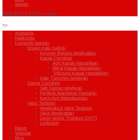
İletişim
0543 270 71 12
Bize Ulaşın
Anasayfa
Hakkımda
Uzmanlık Alanları
Erişkin Kalp Sağlığı
Koroner Bypass Ameliyatları
Kapak Cerrahisi
Aort Kapak Hastalıkları
Mitral Kapak Hastalıkları
Triküspid Kapak Hastalıkları
Kalp Tümörleri Ameliyatı
Damar Cerrahisi
Şah Damarı Ameliyatı
Periferik Atardamar Hastalığı
Karın Aort Balonlaşması
Varis Tedavisi
Ameliyatsız Varis Tedavisi
Varis Ameliyatları
Derin Venöz Tromboz (DVT)
Lenfödem
Basın
Videolar
Blog