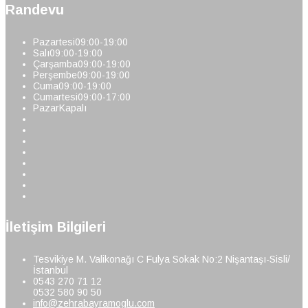
Randevu
Pazartesi
09:00-19:00
Salı
09:00-19:00
Çarşamba
09:00-19:00
Perşembe
09:00-19:00
Cuma
09:00-19:00
Cumartesi
09:00-17:00
Pazar
Kapalı
İletişim Bilgileri
Tesvikiye M. Valikonağı C Fulya Sokak No:2 Nişantaşı-Sisli/
İstanbul
0543 270 71 12
0532 580 90 50
info@zehrabayramoglu.com