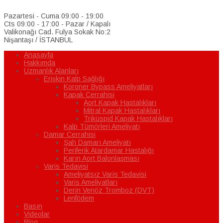
Pazartesi - Cuma 09:00 - 19:00
Cts 09:00 - 17:00 - Pazar / Kapalı
Valikonağı Cad. Fulya Sokak No:2
Nişantaşı / İSTANBUL
Anasayfa
Hakkımda
Uzmanlık Alanları
Erişkin Kalp Sağlığı
Koroner Bypass Ameliyatları
Kapak Cerrahisi
Aort Kapak Hastalıkları
Mitral Kapak Hastalıkları
Triküspid Kapak Hastalıkları
Kalp Tümörleri Ameliyatı
Damar Cerrahisi
Şah Damarı Ameliyatı
Periferik Atardamar Hastalığı
Karın Aort Balonlaşması
Varis Tedavisi
Ameliyatsız Varis Tedavisi
Varis Ameliyatları
Derin Venöz Tromboz (DVT)
Lenfödem
Basın
Videolar
Blog