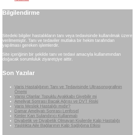
Bilgilendirme
Sitedeki bilgiler hastalıkların tanı veya tedavisinde kullanılmak üzere
verilmemiştir. Tanı ve tedaviler mutlaka bir hekim tarafından
yapılması gereken işlemlerdir.
Site içeriğinin bir şekilde tanı ve tedavi amacıyla kullanımından
doğacak sorumluluk ziyaretçiye aittir.
Son Yazılar
Varis Hastalığının Tanı ve Tedavisinde Ultrasonografinin
Önemi
Varisi Olanlar Topuklu Ayakkabı Giyebilir mi
Ameliyat Sonrası Bacak Ağrısı ve DVT Riski
Varis Meslek Hastalığı mıdır?
Damar Ameliyatı Sonrası Lenfosel
Kimler Kan Sulandırıcı Kullanmalı
Diyabetik ve Diyabetik Olmayan Kişilerde Kalp Hastalığı
Yaşlılıkta Aile Bağlarının Kalp Sağlığına Etkisi