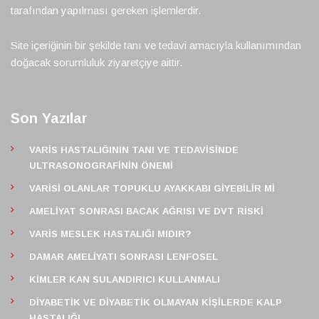
tarafından yapılması gereken işlemlerdir.
Site içeriğinin bir şekilde tanı ve tedavi amacıyla kullanımından
doğacak sorumluluk ziyaretçiye aittir.
Son Yazılar
VARIS HASTALIĞININ TANI VE TEDAVISINDE
ULTRASONOGRAFININ ÖNEMI
VARISI OLANLAR TOPUKLU AYAKKABI GIYEBILIR MI
AMELIYAT SONRASI BACAK AĞRISI VE DVT RISKI
VARIS MESLEK HASTALIĞI MIDIR?
DAMAR AMELIYATI SONRASI LENFOSEL
KIMLER KAN SULANDIRICI KULLANMALI
DIYABETIK VE DIYABETIK OLMAYAN KIŞILERDE KALP
HASTALIĞI