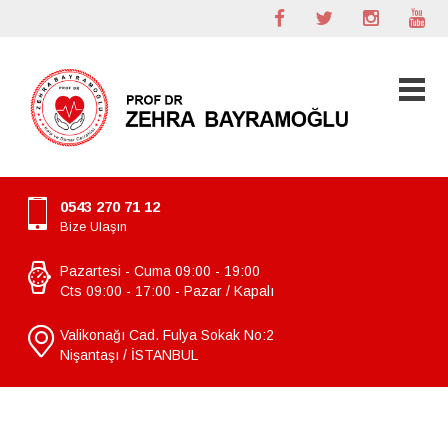
0543 270 71 12
Bize Ulaşın
Pazartesi - Cuma 09:00 - 19:00
Cts 09:00 - 17:00 - Pazar / Kapalı
Valikonağı Cad. Fulya Sokak No:2
Nişantaşı / İSTANBUL
Cerrahi Tedavi