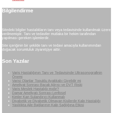
Bilgilendirme
Sitedeki bilgiler hastalıkların tanı veya tedavisinde kullanılmak üzere
verilmemiştir. Tanı ve tedaviler mutlaka bir hekim tarafından
yapılması gereken işlemlerdir.
Site içeriğinin bir şekilde tanı ve tedavi amacıyla kullanımından
doğacak sorumluluk ziyaretçiye aittir.
Son Yazılar
Varis Hastalığının Tanı ve Tedavisinde Ultrasonografinin
Önemi
Varisi Olanlar Topuklu Ayakkabı Giyebilir mi
Ameliyat Sonrası Bacak Ağrısı ve DVT Riski
Varis Meslek Hastalığı mıdır?
Damar Ameliyatı Sonrası Lenfosel
Kimler Kan Sulandırıcı Kullanmalı
Diyabetik ve Diyabetik Olmayan Kişilerde Kalp Hastalığı
Yaşlılıkta Aile Bağlarının Kalp Sağlığına Etkisi