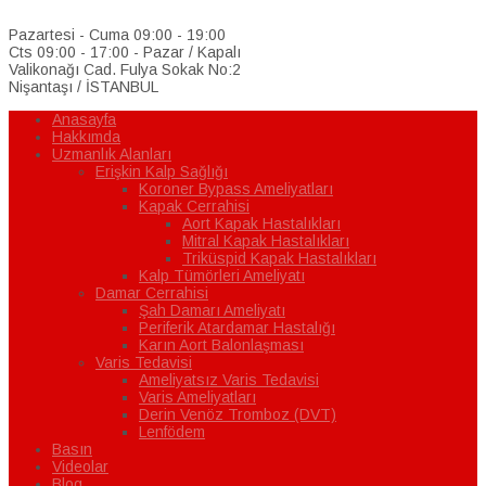
Pazartesi - Cuma 09:00 - 19:00
Cts 09:00 - 17:00 - Pazar / Kapalı
Valikonağı Cad. Fulya Sokak No:2
Nişantaşı / İSTANBUL
Anasayfa
Hakkımda
Uzmanlık Alanları
Erişkin Kalp Sağlığı
Koroner Bypass Ameliyatları
Kapak Cerrahisi
Aort Kapak Hastalıkları
Mitral Kapak Hastalıkları
Triküspid Kapak Hastalıkları
Kalp Tümörleri Ameliyatı
Damar Cerrahisi
Şah Damarı Ameliyatı
Periferik Atardamar Hastalığı
Karın Aort Balonlaşması
Varis Tedavisi
Ameliyatsız Varis Tedavisi
Varis Ameliyatları
Derin Venöz Tromboz (DVT)
Lenfödem
Basın
Videolar
Blog