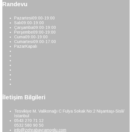
Randevu
Pazartesi
09:00-19:00
Salı
09:00-19:00
Çarşamba
09:00-19:00
Perşembe
09:00-19:00
Cuma
09:00-19:00
Cumartesi
09:00-17:00
Pazar
Kapalı
İletişim Bilgileri
Tesvikiye M. Valikonağı C Fulya Sokak No:2 Nişantaşı-Sisli/
İstanbul
0543 270 71 12
0532 580 90 50
info@zehrabayramoglu.com