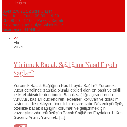
İletişim
0543 270 71 12
Bize Ulaşın
Pazartesi - Cuma 09:00 - 19:00
Cts 09:00 - 17:00 - Pazar / Kapalı
Valikonağı Cad. Fulya Sokak No:2
Nişantaşı / İSTANBUL
22
Eki
2024
Yürümek Bacak Sağlığına Nasıl Fayda
Sağlar?
Yürümek Bacak Sağlığına Nasıl Fayda Sağlar? Yürümek,
vücut genelinde sağlığa olumlu etkileri olan en basit ve etkili
fiziksel aktivitelerden biridir. Bacak sağlığı açısından da
yürüyüş, kasları güçlendiren, eklemleri koruyan ve dolaşım
sistemini destekleyen önemli bir egzersizdir. Düzenli yürüyüş,
özellikle bacak sağlığını korumak ve geliştirmek için
vazgeçilmezdir. Yürüyüşün Bacak Sağlığına Faydaları 1. Kas
Gücünü Artırır: Yürümek, […]
Devamı