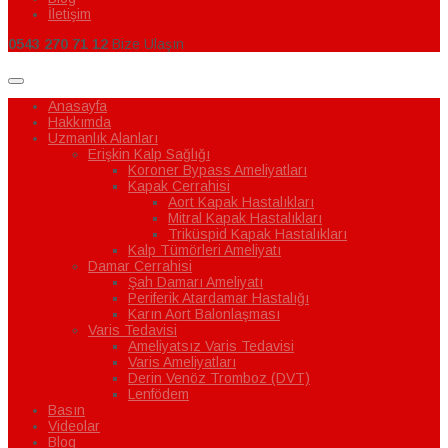
İletişim
0543 270 71 12
Bize Ulaşın
Anasayfa
Hakkımda
Uzmanlık Alanları
Erişkin Kalp Sağlığı
Koroner Bypass Ameliyatları
Kapak Cerrahisi
Aort Kapak Hastalıkları
Mitral Kapak Hastalıkları
Triküspid Kapak Hastalıkları
Kalp Tümörleri Ameliyatı
Damar Cerrahisi
Şah Damarı Ameliyatı
Periferik Atardamar Hastalığı
Karın Aort Balonlaşması
Varis Tedavisi
Ameliyatsız Varis Tedavisi
Varis Ameliyatları
Derin Venöz Tromboz (DVT)
Lenfödem
Basın
Videolar
Blog