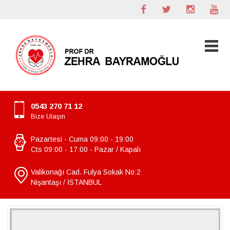
0543 270 71 12
Bize Ulaşın
Pazartesi - Cuma 09:00 - 19:00
Cts 09:00 - 17:00 - Pazar / Kapalı
Valikonağı Cad. Fulya Sokak No:2
Nişantaşı / İSTANBUL