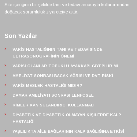
Site içeriğinin bir şekilde tanı ve tedavi amacıyla kullanımından
doğacak sorumluluk ziyaretçiye aittir.
Son Yazılar
VARIS HASTALIĞININ TANI VE TEDAVISINDE
ULTRASONOGRAFININ ÖNEMI
VARISI OLANLAR TOPUKLU AYAKKABI GIYEBILIR MI
AMELIYAT SONRASI BACAK AĞRISI VE DVT RISKI
VARIS MESLEK HASTALIĞI MIDIR?
DAMAR AMELIYATI SONRASI LENFOSEL
KIMLER KAN SULANDIRICI KULLANMALI
DIYABETIK VE DIYABETIK OLMAYAN KIŞILERDE KALP
HASTALIĞI
YAŞLILIKTA AILE BAĞLARININ KALP SAĞLIĞINA ETKISI