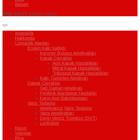
İletişim
0543 270 71 12
Bize Ulaşın
Anasayfa
Hakkımda
Uzmanlık Alanları
Erişkin Kalp Sağlığı
Koroner Bypass Ameliyatları
Kapak Cerrahisi
Aort Kapak Hastalıkları
Mitral Kapak Hastalıkları
Triküspid Kapak Hastalıkları
Kalp Tümörleri Ameliyatı
Damar Cerrahisi
Şah Damarı Ameliyatı
Periferik Atardamar Hastalığı
Karın Aort Balonlaşması
Varis Tedavisi
Ameliyatsız Varis Tedavisi
Varis Ameliyatları
Derin Venöz Tromboz (DVT)
Lenfödem
Basın
Videolar
Blog