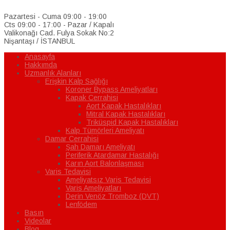
Pazartesi - Cuma 09:00 - 19:00
Cts 09:00 - 17:00 - Pazar / Kapalı
Valikonağı Cad. Fulya Sokak No:2
Nişantaşı / İSTANBUL
Anasayfa
Hakkımda
Uzmanlık Alanları
Erişkin Kalp Sağlığı
Koroner Bypass Ameliyatları
Kapak Cerrahisi
Aort Kapak Hastalıkları
Mitral Kapak Hastalıkları
Triküspid Kapak Hastalıkları
Kalp Tümörleri Ameliyatı
Damar Cerrahisi
Şah Damarı Ameliyatı
Periferik Atardamar Hastalığı
Karın Aort Balonlaşması
Varis Tedavisi
Ameliyatsız Varis Tedavisi
Varis Ameliyatları
Derin Venöz Tromboz (DVT)
Lenfödem
Basın
Videolar
Blog