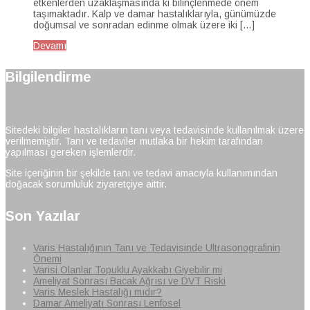
etkenlerden uzaklaşmasında ki bilinçlenmede önem
taşımaktadır. Kalp ve damar hastalıklarıyla, günümüzde
doğumsal ve sonradan edinme olmak üzere iki […]
Devamı
Bilgilendirme
Sitedeki bilgiler hastalıkların tanı veya tedavisinde kullanılmak üzere
verilmemiştir. Tanı ve tedaviler mutlaka bir hekim tarafından
yapılması gereken işlemlerdir.
Site içeriğinin bir şekilde tanı ve tedavi amacıyla kullanımından
doğacak sorumluluk ziyaretçiye aittir.
Son Yazılar
Varis Hastalığının Tanı ve Tedavisinde Ultrasonografinin
Önemi
Varisi Olanlar Topuklu Ayakkabı Giyebilir mi
Ameliyat Sonrası Bacak Ağrısı ve DVT Riski
Varis Meslek Hastalığı mıdır?
Damar Ameliyatı Sonrası Lenfosel