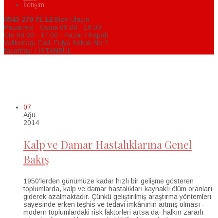
İletişim
0543 270 71 12
Bize Ulaşın
Pazartesi - Cuma 09:00 - 19:00
Cts 09:00 - 17:00 - Pazar / Kapalı
Valikonağı Cad. Fulya Sokak No:2
Nişantaşı / İSTANBUL
Heart and Vascular Diseases
>
Heart and Vascular Diseases
07
Ağu
2014
Kalp ve Damar Hastalıklarına Genel
Bakış
1950’lerden günümüze kadar hızlı bir gelişme gösteren
toplumlarda, kalp ve damar hastalıkları kaynaklı ölüm oranları
giderek azalmaktadır. Çünkü geliştirilmiş araştırma yöntemleri
sayesinde erken teşhis ve tedavi imkânının artmış olması -
modern toplumlardaki risk faktörleri artsa da- halkın zararlı