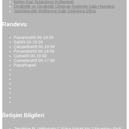
Kimler Kan Sulandırıcı Kullanmalı
Diyabetik ve Diyabetik Olmayan Kişilerde Kalp Hastalığı
Yaşlılıkta Aile Bağlarının Kalp Sağlığına Etkisi
Randevu
Pazartesi
09:00-19:00
Salı
09:00-19:00
Çarşamba
09:00-19:00
Perşembe
09:00-19:00
Cuma
09:00-19:00
Cumartesi
09:00-17:00
Pazar
Kapalı
İletişim Bilgileri
Tesvikiye M. Valikonağı C Fulya Sokak No:2 Nişantaşı-Sisli/