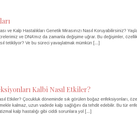
ları
 ve Kalp Hastalıkları Genetik Mirasınızı Nasıl Koruyabilirsiniz? Yaşla
ücrelerimiz ve DNA’mız da zamanla değişime uğrar. Bu değişimler, özelli
asıl tetikliyor? Ve bu süreci yavaşlatmak mümkün […]
siyonları Kalbi Nasıl Etkiler?
sıl Etkiler? Çocukluk döneminde sık görülen boğaz enfeksiyonları, özell
ekle kalmaz, uzun vadede kalp sağlığını da tehdit edebilir. Bu tür enfe
izmal kalp hastalığı gibi ciddi sorunlara yol […]