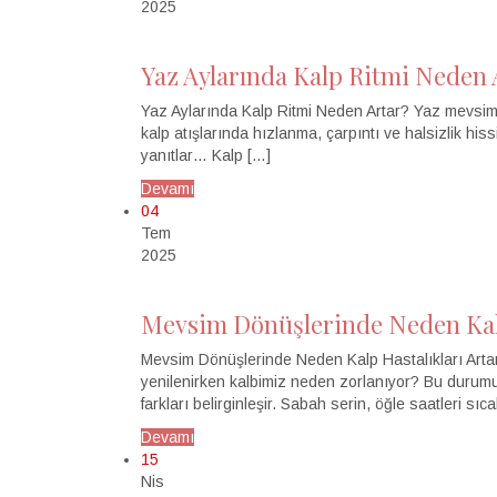
2025
Yaz Aylarında Kalp Ritmi Neden 
Yaz Aylarında Kalp Ritmi Neden Artar? Yaz mevsimi gü
kalp atışlarında hızlanma, çarpıntı ve halsizlik his
yanıtlar… Kalp […]
Devamı
04
Tem
2025
Mevsim Dönüşlerinde Neden Kalp
Mevsim Dönüşlerinde Neden Kalp Hastalıkları Artar? 
yenilenirken kalbimiz neden zorlanıyor? Bu durumun
farkları belirginleşir. Sabah serin, öğle saatleri sı
Devamı
15
Nis