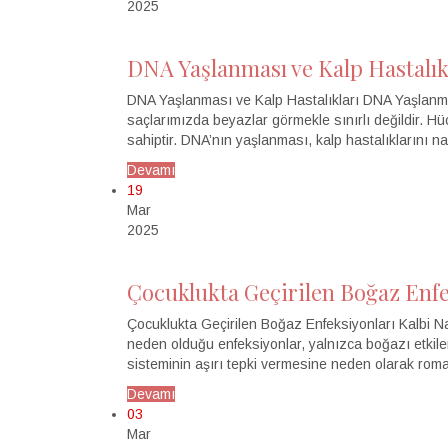
2025
DNA Yaşlanması ve Kalp Hastalık
DNA Yaşlanması ve Kalp Hastalıkları DNA Yaşlanması
saçlarımızda beyazlar görmekle sınırlı değildir. H
sahiptir. DNA’nın yaşlanması, kalp hastalıklarını n
Devamı
19
Mar
2025
Çocuklukta Geçirilen Boğaz Enfek
Çocuklukta Geçirilen Boğaz Enfeksiyonları Kalbi Na
neden olduğu enfeksiyonlar, yalnızca boğazı etkilem
sisteminin aşırı tepki vermesine neden olarak romat
Devamı
03
Mar