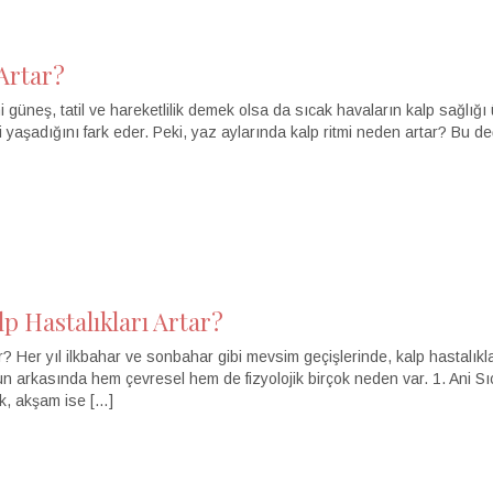
Artar?
neş, tatil ve hareketlilik demek olsa da sıcak havaların kalp sağlığı üzer
si yaşadığını fark eder. Peki, yaz aylarında kalp ritmi neden artar? Bu d
 Hastalıkları Artar?
Her yıl ilkbahar ve sonbahar gibi mevsim geçişlerinde, kalp hastalıkları
 arkasında hem çevresel hem de fizyolojik birçok neden var. 1. Ani Sıc
cak, akşam ise […]