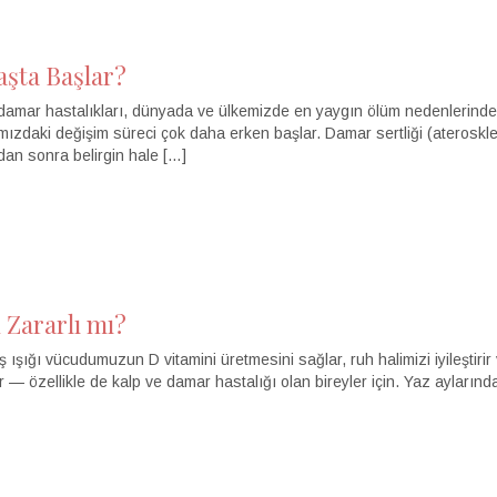
aşta Başlar?
amar hastalıkları, dünyada ve ülkemizde en yaygın ölüm nedenlerinden bi
mızdaki değişim süreci çok daha erken başlar. Damar sertliği (aterosk
ardan sonra belirgin hale […]
 Zararlı mı?
şığı vücudumuzun D vitamini üretmesini sağlar, ruh halimizi iyileştirir 
r — özellikle de kalp ve damar hastalığı olan bireyler için. Yaz aylarında