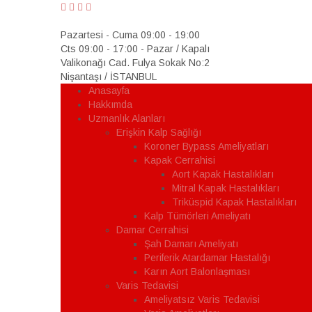
Pazartesi - Cuma 09:00 - 19:00
Cts 09:00 - 17:00 - Pazar / Kapalı
Valikonağı Cad. Fulya Sokak No:2
Nişantaşı / İSTANBUL
Anasayfa
Hakkımda
Uzmanlık Alanları
Erişkin Kalp Sağlığı
Koroner Bypass Ameliyatları
Kapak Cerrahisi
Aort Kapak Hastalıkları
Mitral Kapak Hastalıkları
Triküspid Kapak Hastalıkları
Kalp Tümörleri Ameliyatı
Damar Cerrahisi
Şah Damarı Ameliyatı
Periferik Atardamar Hastalığı
Karın Aort Balonlaşması
Varis Tedavisi
Ameliyatsız Varis Tedavisi