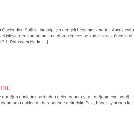
 Güçlendirin Sağlıklı bir kalp için dengeli beslenmek şarttır. Ancak çoğ
 işlevlerden kan basıncının düzenlenmesine kadar birçok önemli rol oy
lir? 1. Potasyum Nedir […]
 mı?
e durağan günlerinin ardından gelen bahar ayları, doğanın canlandığı, 
ndan bazı riskleri de beraberinde getirebilir. Peki, bahar aylarında kal