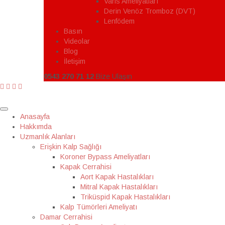
Varis Ameliyatları
Derin Venöz Tromboz (DVT)
Lenfödem
Basın
Videolar
Blog
İletişim
0543 270 71 12
Bize Ulaşın
Anasayfa
Hakkımda
Uzmanlık Alanları
Erişkin Kalp Sağlığı
Koroner Bypass Ameliyatları
Kapak Cerrahisi
Aort Kapak Hastalıkları
Mitral Kapak Hastalıkları
Triküspid Kapak Hastalıkları
Kalp Tümörleri Ameliyatı
Damar Cerrahisi