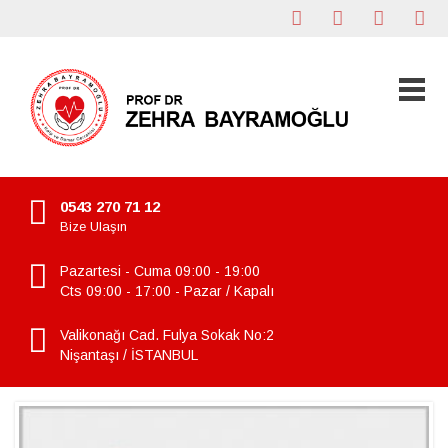
0543 270 71 12
Bize Ulaşın
Pazartesi - Cuma 09:00 - 19:00
Cts 09:00 - 17:00 - Pazar / Kapalı
Valikonağı Cad. Fulya Sokak No:2
Nişantaşı / İSTANBUL