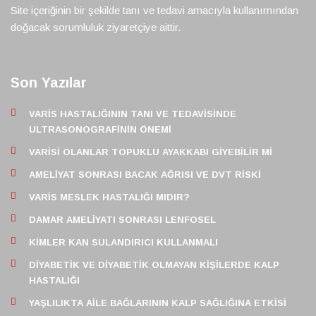
Site içeriğinin bir şekilde tanı ve tedavi amacıyla kullanımından
doğacak sorumluluk ziyaretçiye aittir.
Son Yazılar
VARIS HASTALIĞININ TANI VE TEDAVISINDE
ULTRASONOGRAFININ ÖNEMI
VARISI OLANLAR TOPUKLU AYAKKABI GIYEBILIR MI
AMELIYAT SONRASI BACAK AĞRISI VE DVT RISKI
VARIS MESLEK HASTALIĞI MIDIR?
DAMAR AMELIYATI SONRASI LENFOSEL
KIMLER KAN SULANDIRICI KULLANMALI
DIYABETIK VE DIYABETIK OLMAYAN KIŞILERDE KALP
HASTALIĞI
YAŞLILIKTA AILE BAĞLARININ KALP SAĞLIĞINA ETKISI