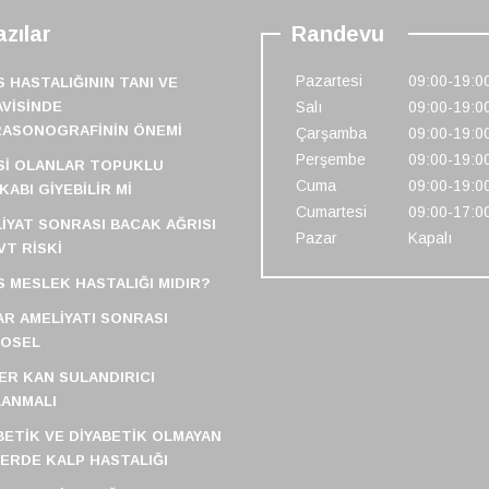
zılar
Randevu
Pazartesi
09:00-19:0
S HASTALIĞININ TANI VE
VISINDE
Salı
09:00-19:0
RASONOGRAFININ ÖNEMI
Çarşamba
09:00-19:0
Perşembe
09:00-19:0
SI OLANLAR TOPUKLU
Cuma
09:00-19:0
KABI GIYEBILIR MI
Cumartesi
09:00-17:0
IYAT SONRASI BACAK AĞRISI
Pazar
Kapalı
VT RISKI
S MESLEK HASTALIĞI MIDIR?
R AMELIYATI SONRASI
FOSEL
ER KAN SULANDIRICI
ANMALI
BETIK VE DIYABETIK OLMAYAN
LERDE KALP HASTALIĞI