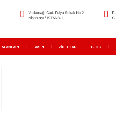
Valikonağı Cad. Fulya Sokak No:2
Pa
Nişantaşı / İSTANBUL
Ct
 ALANLARI
BASIN
VIDEOLAR
BLOG