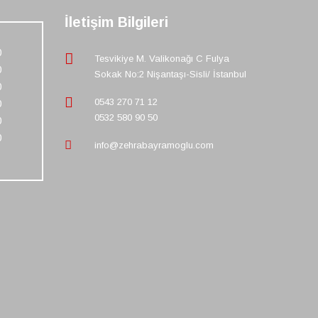
İletişim Bilgileri
0
Tesvikiye M. Valikonağı C Fulya
0
Sokak No:2 Nişantaşı-Sisli/ İstanbul
0
0543 270 71 12
0
0532 580 90 50
0
0
info@zehrabayramoglu.com