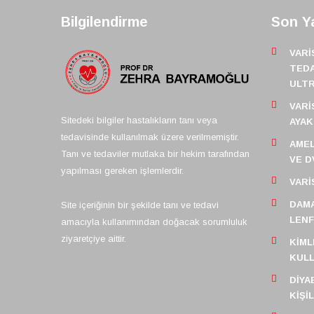
Bilgilendirme
Son Ya
VARI
TEDA
ULT
VARI
Sitedeki bilgiler hastalıkların tanı veya
AYAK
tedavisinde kullanılmak üzere verilmemiştir.
AMEL
Tanı ve tedaviler mutlaka bir hekim tarafından
VE D
yapılması gereken işlemlerdir.
VARI
DAMA
Site içeriğinin bir şekilde tanı ve tedavi
LEN
amacıyla kullanımından doğacak sorumluluk
ziyaretçiye aittir.
KIML
KULL
DIYA
KIŞI