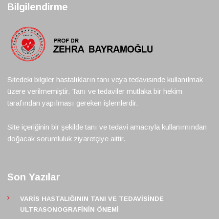
Bilgilendirme
Sitedeki bilgiler hastalıkların tanı veya tedavisinde kullanılmak
üzere verilmemiştir. Tanı ve tedaviler mutlaka bir hekim
tarafından yapılması gereken işlemlerdir.
Site içeriğinin bir şekilde tanı ve tedavi amacıyla kullanımından
doğacak sorumluluk ziyaretçiye aittir.
Son Yazılar
VARIS HASTALIĞININ TANI VE TEDAVISINDE
ULTRASONOGRAFININ ÖNEMI