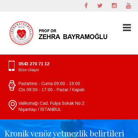
0543 270 71 12
Bize Ulaşın
Pazartesi - Cuma 09:00 - 19:00
Cts 09:00 - 17:00 - Pazar / Kapalı
Valikonağı Cad. Fulya Sokak No:2
Nişantaşı / İSTANBUL
Kronik venöz yetmezlik belirtileri