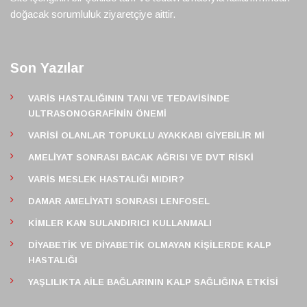
doğacak sorumluluk ziyaretçiye aittir.
Son Yazılar
VARIS HASTALIĞININ TANI VE TEDAVISINDE
ULTRASONOGRAFININ ÖNEMI
VARISI OLANLAR TOPUKLU AYAKKABI GIYEBILIR MI
AMELIYAT SONRASI BACAK AĞRISI VE DVT RISKI
VARIS MESLEK HASTALIĞI MIDIR?
DAMAR AMELIYATI SONRASI LENFOSEL
KIMLER KAN SULANDIRICI KULLANMALI
DIYABETIK VE DIYABETIK OLMAYAN KIŞILERDE KALP
HASTALIĞI
YAŞLILIKTA AILE BAĞLARININ KALP SAĞLIĞINA ETKISI