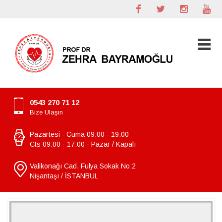
0543 270 71 12
Bize Ulaşın
Pazartesi - Cuma 09:00 - 19:00
Cts 09:00 - 17:00 - Pazar / Kapalı
Valikonağı Cad. Fulya Sokak No:2
Nişantaşı / İSTANBUL