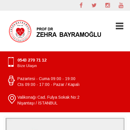
0543 270 71 12
Bize Ulaşın
Pazartesi - Cuma 09:00 - 19:00
Cts 09:00 - 17:00 - Pazar / Kapalı
Valikonağı Cad. Fulya Sokak No:2
Nişantaşı / İSTANBUL