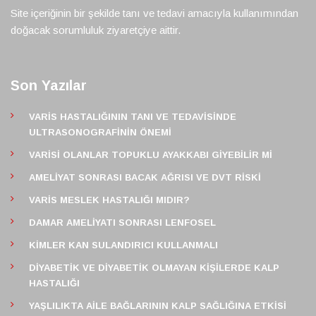
Site içeriğinin bir şekilde tanı ve tedavi amacıyla kullanımından
doğacak sorumluluk ziyaretçiye aittir.
Son Yazılar
VARIS HASTALIĞININ TANI VE TEDAVISINDE
ULTRASONOGRAFININ ÖNEMI
VARISI OLANLAR TOPUKLU AYAKKABI GIYEBILIR MI
AMELIYAT SONRASI BACAK AĞRISI VE DVT RISKI
VARIS MESLEK HASTALIĞI MIDIR?
DAMAR AMELIYATI SONRASI LENFOSEL
KIMLER KAN SULANDIRICI KULLANMALI
DIYABETIK VE DIYABETIK OLMAYAN KIŞILERDE KALP
HASTALIĞI
YAŞLILIKTA AILE BAĞLARININ KALP SAĞLIĞINA ETKISI