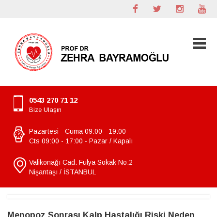
0543 270 71 12
Bize Ulaşın
Pazartesi - Cuma 09:00 - 19:00
Cts 09:00 - 17:00 - Pazar / Kapalı
Valikonağı Cad. Fulya Sokak No:2
Nişantaşı / İSTANBUL
Menopoz Sonrası Kalp Hastalığı Riski Neden