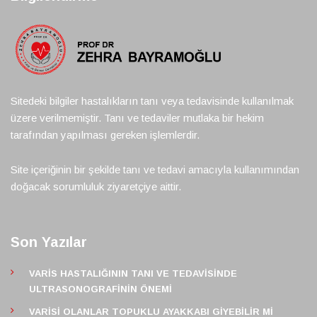
Sitedeki bilgiler hastalıkların tanı veya tedavisinde kullanılmak
üzere verilmemiştir. Tanı ve tedaviler mutlaka bir hekim
tarafından yapılması gereken işlemlerdir.
Site içeriğinin bir şekilde tanı ve tedavi amacıyla kullanımından
doğacak sorumluluk ziyaretçiye aittir.
Son Yazılar
VARIS HASTALIĞININ TANI VE TEDAVISINDE
ULTRASONOGRAFININ ÖNEMI
VARISI OLANLAR TOPUKLU AYAKKABI GIYEBILIR MI