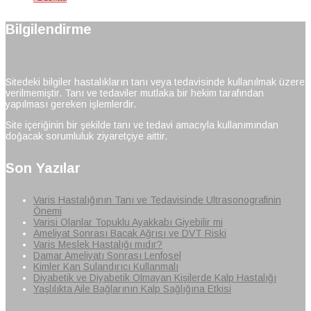
Bilgilendirme
Sitedeki bilgiler hastalıkların tanı veya tedavisinde kullanılmak üzere
verilmemiştir. Tanı ve tedaviler mutlaka bir hekim tarafından
yapılması gereken işlemlerdir.
Site içeriğinin bir şekilde tanı ve tedavi amacıyla kullanımından
doğacak sorumluluk ziyaretçiye aittir.
Son Yazılar
Varis Hastalığının Tanı ve Tedavisinde Ultrasonografinin
Önemi
Varisi Olanlar Topuklu Ayakkabı Giyebilir mi
Ameliyat Sonrası Bacak Ağrısı ve DVT Riski
Varis Meslek Hastalığı mıdır?
Damar Ameliyatı Sonrası Lenfosel
Kimler Kan Sulandırıcı Kullanmalı
Diyabetik ve Diyabetik Olmayan Kişilerde Kalp Hastalığı
Yaşlılıkta Aile Bağlarının Kalp Sağlığına Etkisi