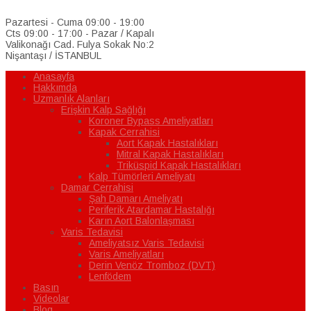
Pazartesi - Cuma 09:00 - 19:00
Cts 09:00 - 17:00 - Pazar / Kapalı
Valikonağı Cad. Fulya Sokak No:2
Nişantaşı / İSTANBUL
Anasayfa
Hakkımda
Uzmanlık Alanları
Erişkin Kalp Sağlığı
Koroner Bypass Ameliyatları
Kapak Cerrahisi
Aort Kapak Hastalıkları
Mitral Kapak Hastalıkları
Triküspid Kapak Hastalıkları
Kalp Tümörleri Ameliyatı
Damar Cerrahisi
Şah Damarı Ameliyatı
Periferik Atardamar Hastalığı
Karın Aort Balonlaşması
Varis Tedavisi
Ameliyatsız Varis Tedavisi
Varis Ameliyatları
Derin Venöz Tromboz (DVT)
Lenfödem
Basın
Videolar
Blog