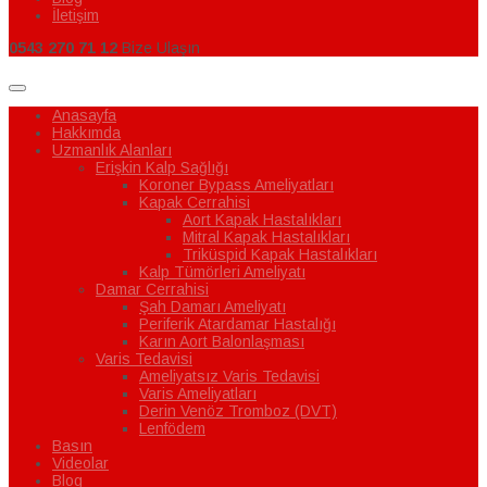
İletişim
0543 270 71 12
Bize Ulaşın
Anasayfa
Hakkımda
Uzmanlık Alanları
Erişkin Kalp Sağlığı
Koroner Bypass Ameliyatları
Kapak Cerrahisi
Aort Kapak Hastalıkları
Mitral Kapak Hastalıkları
Triküspid Kapak Hastalıkları
Kalp Tümörleri Ameliyatı
Damar Cerrahisi
Şah Damarı Ameliyatı
Periferik Atardamar Hastalığı
Karın Aort Balonlaşması
Varis Tedavisi
Ameliyatsız Varis Tedavisi
Varis Ameliyatları
Derin Venöz Tromboz (DVT)
Lenfödem
Basın
Videolar
Blog