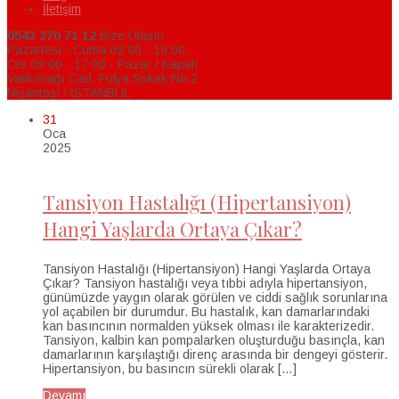
İletişim
0543 270 71 12
Bize Ulaşın
Pazartesi - Cuma 09:00 - 19:00
Cts 09:00 - 17:00 - Pazar / Kapalı
Valikonağı Cad. Fulya Sokak No:2
Nişantaşı / İSTANBUL
31
Oca
2025
Tansiyon Hastalığı (Hipertansiyon)
Hangi Yaşlarda Ortaya Çıkar?
Tansiyon Hastalığı (Hipertansiyon) Hangi Yaşlarda Ortaya
Çıkar? Tansiyon hastalığı veya tıbbi adıyla hipertansiyon,
günümüzde yaygın olarak görülen ve ciddi sağlık sorunlarına
yol açabilen bir durumdur. Bu hastalık, kan damarlarındaki
kan basıncının normalden yüksek olması ile karakterizedir.
Tansiyon, kalbin kan pompalarken oluşturduğu basınçla, kan
damarlarının karşılaştığı direnç arasında bir dengeyi gösterir.
Hipertansiyon, bu basıncın sürekli olarak […]
Devamı