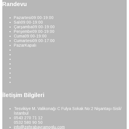
Randevu
Pazartesi
09:00-19:00
Salı
09:00-19:00
Çarşamba
09:00-19:00
Perşembe
09:00-19:00
Cuma
09:00-19:00
Cumartesi
09:00-17:00
Pazar
Kapalı
İletişim Bilgileri
Tesvikiye M. Valikonağı C Fulya Sokak No:2 Nişantaşı-Sisli/
İstanbul
0543 270 71 12
0532 580 90 50
info@zehrabayramoglu.com