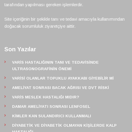
tarafından yapılması gereken işlemlerdir.
Site içeriğinin bir şekilde tanı ve tedavi amacıyla kullanımından
doğacak sorumluluk ziyaretçiye aittir.
Son Yazılar
VARIS HASTALIĞININ TANI VE TEDAVISINDE
ULTRASONOGRAFININ ÖNEMI
VARISI OLANLAR TOPUKLU AYAKKABI GIYEBILIR MI
AMELIYAT SONRASI BACAK AĞRISI VE DVT RISKI
VARIS MESLEK HASTALIĞI MIDIR?
DAMAR AMELIYATI SONRASI LENFOSEL
KIMLER KAN SULANDIRICI KULLANMALI
DIYABETIK VE DIYABETIK OLMAYAN KIŞILERDE KALP
HASTALIĞI