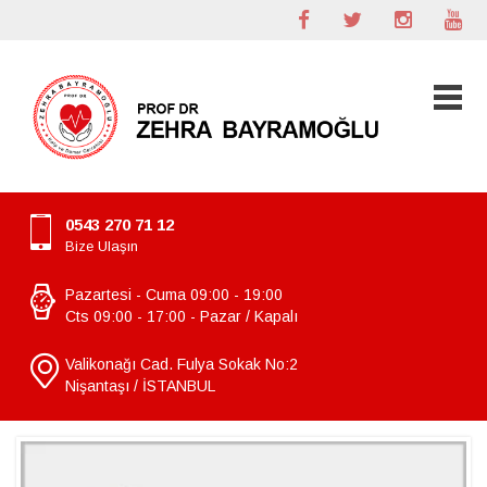
0543 270 71 12
Bize Ulaşın
Pazartesi - Cuma 09:00 - 19:00
Cts 09:00 - 17:00 - Pazar / Kapalı
Valikonağı Cad. Fulya Sokak No:2
Nişantaşı / İSTANBUL