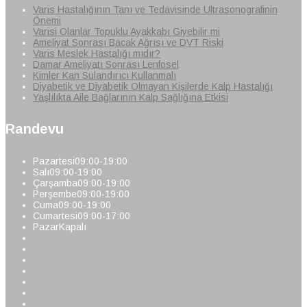
Varis Hastalığının Tanı ve Tedavisinde Ultrasonografinin
Önemi
Varisi Olanlar Topuklu Ayakkabı Giyebilir mi
Ameliyat Sonrası Bacak Ağrısı ve DVT Riski
Varis Meslek Hastalığı mıdır?
Damar Ameliyatı Sonrası Lenfosel
Kimler Kan Sulandırıcı Kullanmalı
Diyabetik ve Diyabetik Olmayan Kişilerde Kalp Hastalığı
Yaşlılıkta Aile Bağlarının Kalp Sağlığına Etkisi
Randevu
Pazartesi
09:00-19:00
Salı
09:00-19:00
Çarşamba
09:00-19:00
Perşembe
09:00-19:00
Cuma
09:00-19:00
Cumartesi
09:00-17:00
Pazar
Kapalı