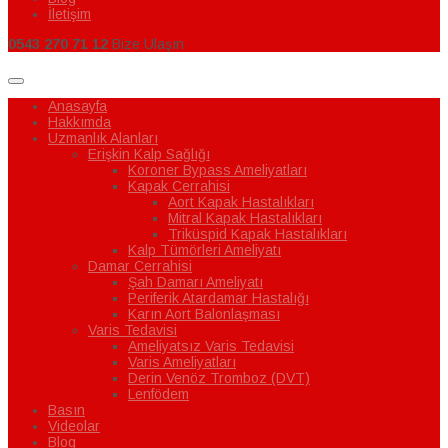
İletişim
0543 270 71 12
Bize Ulaşın
Anasayfa
Hakkımda
Uzmanlık Alanları
Erişkin Kalp Sağlığı
Koroner Bypass Ameliyatları
Kapak Cerrahisi
Aort Kapak Hastalıkları
Mitral Kapak Hastalıkları
Triküspid Kapak Hastalıkları
Kalp Tümörleri Ameliyatı
Damar Cerrahisi
Şah Damarı Ameliyatı
Periferik Atardamar Hastalığı
Karın Aort Balonlaşması
Varis Tedavisi
Ameliyatsız Varis Tedavisi
Varis Ameliyatları
Derin Venöz Tromboz (DVT)
Lenfödem
Basın
Videolar
Blog