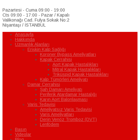
Pazartesi - Cuma 09:00 - 19:00
Cts 09:00 - 17:00 - Pazar / Kapalı
Valikonağı Cad. Fulya Sokak No:2
Nişantaşı / İSTANBUL
Anasayfa
Hakkımda
Uzmanlık Alanları
Erişkin Kalp Sağlığı
Koroner Bypass Ameliyatları
Kapak Cerrahisi
Aort Kapak Hastalıkları
Mitral Kapak Hastalıkları
Triküspid Kapak Hastalıkları
Kalp Tümörleri Ameliyatı
Damar Cerrahisi
Şah Damarı Ameliyatı
Periferik Atardamar Hastalığı
Karın Aort Balonlaşması
Varis Tedavisi
Ameliyatsız Varis Tedavisi
Varis Ameliyatları
Derin Venöz Tromboz (DVT)
Lenfödem
Basın
Videolar
Blog