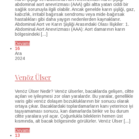
abdominal aort anevrizması (AAA) gibi altta yatan ciddi bir
sağlık sorunuyla ilgili olabilir. Ancak genelde karın şişliği, gaz,
kabızlık, irritabl bağırsak sendromu veya mide-bağırsak
hastalıkları gibi daha yaygın nedenlerden kaynaklanır.
Abdominal Aort ve Karın Şişliği Arasındaki Olası İlişkiler: 1.
Abdominal Aort Anevrizması (AAA): Aort damarının karın
bölgesindeki […]
Devamı
16
Ara
2024
Venöz Ülser
Venöz Ülser Nedir? Venöz ülserler, bacaklarda gelişen, ciltte
açılan ve iyileşmesi zor olan yaralardır. Bu yaralar, genellikle
varis gibi venöz dolaşım bozukluklarının bir sonucu olarak
ortaya çıkar. Bacaklardaki toplardamarların kanı yeterince iyi
taşıyamaması sonucu, kan damarlarda birikir ve bu durum
ciltte yaralara yol açar. Çoğunlukla bileklerin hemen üst
kısmında, alt bacak bölgesinde görülürler. Venöz Ülser […]
Devamı
13