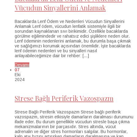
Vücudun Sinyallerini Anlamak
Bacaklarda Lenf Ödem ve Nedenleri Vücudun Sinyallerini
Anlamak Lenf ödem, vücudun lenfatik sistemiyle ilgili bir
sorundan kaynaklanan sıvı birikimidir. Özellikle bacaklarda
görülme eğilimindedir ve rahatsız edici şişliklere neden olur.
Lenf ödeminin nedenlerini anlamak, bu durumla başa çıkmak
ve sağlığımızı korumak açısından önemlidir. İşte bacaklarda
lenf ödemin nedenleri ve bu sinyalleri nasıl
anlayabileceğimize dair bir rehber: […]
Devamı
07
Eki
2024
Strese Bağlı Periferik Vazospazm
Strese Bağlı Periferik Vazospazm Strese bağlı periferik
vazospazm, stresin etkisiyle damarların daralması durumunu
ifade eder. Bu durum genellikle vücudun stresle başa çıkma
mekanizmalarının bir parçasıdır. Stres altında, vücut
adrenalin ve diğer stres hormonları salgılar. Bu hormonlar,
kalp atış hızını artırırken damarların daralmasına ve kan