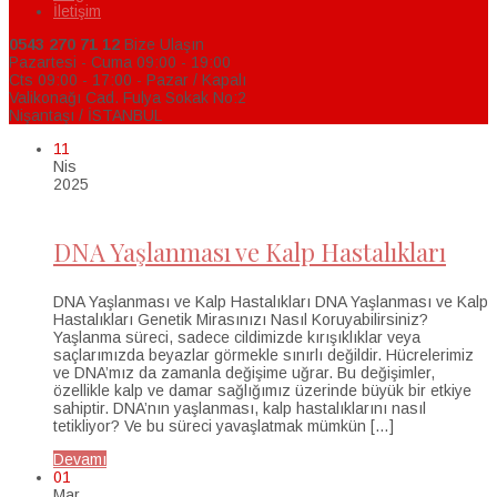
İletişim
0543 270 71 12
Bize Ulaşın
Pazartesi - Cuma 09:00 - 19:00
Cts 09:00 - 17:00 - Pazar / Kapalı
Valikonağı Cad. Fulya Sokak No:2
Nişantaşı / İSTANBUL
11
Nis
2025
DNA Yaşlanması ve Kalp Hastalıkları
DNA Yaşlanması ve Kalp Hastalıkları DNA Yaşlanması ve Kalp
Hastalıkları Genetik Mirasınızı Nasıl Koruyabilirsiniz?
Yaşlanma süreci, sadece cildimizde kırışıklıklar veya
saçlarımızda beyazlar görmekle sınırlı değildir. Hücrelerimiz
ve DNA’mız da zamanla değişime uğrar. Bu değişimler,
özellikle kalp ve damar sağlığımız üzerinde büyük bir etkiye
sahiptir. DNA’nın yaşlanması, kalp hastalıklarını nasıl
tetikliyor? Ve bu süreci yavaşlatmak mümkün […]
Devamı
01
Mar