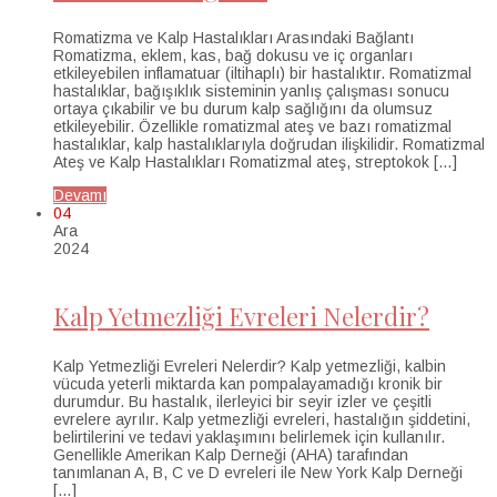
Romatizma ve Kalp Hastalıkları Arasındaki Bağlantı
Romatizma, eklem, kas, bağ dokusu ve iç organları
etkileyebilen inflamatuar (iltihaplı) bir hastalıktır. Romatizmal
hastalıklar, bağışıklık sisteminin yanlış çalışması sonucu
ortaya çıkabilir ve bu durum kalp sağlığını da olumsuz
etkileyebilir. Özellikle romatizmal ateş ve bazı romatizmal
hastalıklar, kalp hastalıklarıyla doğrudan ilişkilidir. Romatizmal
Ateş ve Kalp Hastalıkları Romatizmal ateş, streptokok […]
Devamı
04
Ara
2024
Kalp Yetmezliği Evreleri Nelerdir?
Kalp Yetmezliği Evreleri Nelerdir? Kalp yetmezliği, kalbin
vücuda yeterli miktarda kan pompalayamadığı kronik bir
durumdur. Bu hastalık, ilerleyici bir seyir izler ve çeşitli
evrelere ayrılır. Kalp yetmezliği evreleri, hastalığın şiddetini,
belirtilerini ve tedavi yaklaşımını belirlemek için kullanılır.
Genellikle Amerikan Kalp Derneği (AHA) tarafından
tanımlanan A, B, C ve D evreleri ile New York Kalp Derneği
[…]