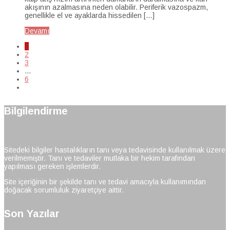
akışının azalmasına neden olabilir. Periferik vazospazm,
genellikle el ve ayaklarda hissedilen […]
Devamı
1
2
3
…
6
Bilgilendirme
Sitedeki bilgiler hastalıkların tanı veya tedavisinde kullanılmak üzere
verilmemiştir. Tanı ve tedaviler mutlaka bir hekim tarafından
yapılması gereken işlemlerdir.
Site içeriğinin bir şekilde tanı ve tedavi amacıyla kullanımından
doğacak sorumluluk ziyaretçiye aittir.
Son Yazılar