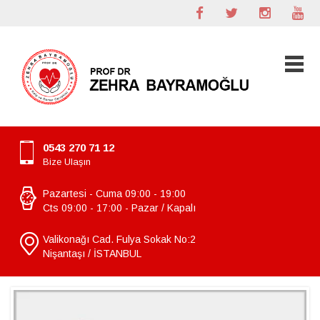
0543 270 71 12
Bize Ulaşın
Pazartesi - Cuma 09:00 - 19:00
Cts 09:00 - 17:00 - Pazar / Kapalı
Valikonağı Cad. Fulya Sokak No:2
Nişantaşı / İSTANBUL