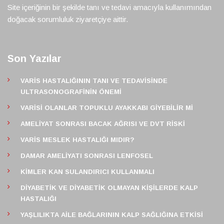
Site içeriğinin bir şekilde tanı ve tedavi amacıyla kullanımından
doğacak sorumluluk ziyaretçiye aittir.
Son Yazılar
VARIS HASTALIĞININ TANI VE TEDAVISINDE
ULTRASONOGRAFININ ÖNEMI
VARISI OLANLAR TOPUKLU AYAKKABI GIYEBILIR MI
AMELIYAT SONRASI BACAK AĞRISI VE DVT RISKI
VARIS MESLEK HASTALIĞI MIDIR?
DAMAR AMELIYATI SONRASI LENFOSEL
KIMLER KAN SULANDIRICI KULLANMALI
DIYABETIK VE DIYABETIK OLMAYAN KIŞILERDE KALP
HASTALIĞI
YAŞLILIKTA AILE BAĞLARININ KALP SAĞLIĞINA ETKISI