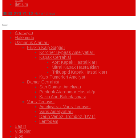
İletişim
0543 270 71 12
Bize Ulaşın
Anasayfa
Hakkımda
Uzmanlık Alanları
Erişkin Kalp Sağlığı
Koroner Bypass Ameliyatları
Kapak Cerrahisi
Aort Kapak Hastalıkları
Mitral Kapak Hastalıkları
Triküspid Kapak Hastalıkları
Kalp Tümörleri Ameliyatı
Damar Cerrahisi
Şah Damarı Ameliyatı
Periferik Atardamar Hastalığı
Karın Aort Balonlaşması
Varis Tedavisi
Ameliyatsız Varis Tedavisi
Varis Ameliyatları
Derin Venöz Tromboz (DVT)
Lenfödem
Basın
Videolar
Blog