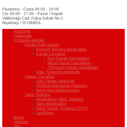
Pazartesi - Cuma 09:00 - 19:00
Cts 09:00 - 17:00 - Pazar / Kapalı
Valikonağı Cad. Fulya Sokak No:2
Nişantaşı / İSTANBUL
Anasayfa
Hakkımda
Uzmanlık Alanları
Erişkin Kalp Sağlığı
Koroner Bypass Ameliyatları
Kapak Cerrahisi
Aort Kapak Hastalıkları
Mitral Kapak Hastalıkları
Triküspid Kapak Hastalıkları
Kalp Tümörleri Ameliyatı
Damar Cerrahisi
Şah Damarı Ameliyatı
Periferik Atardamar Hastalığı
Karın Aort Balonlaşması
Varis Tedavisi
Ameliyatsız Varis Tedavisi
Varis Ameliyatları
Derin Venöz Tromboz (DVT)
Lenfödem
Basın
Videolar
Blog