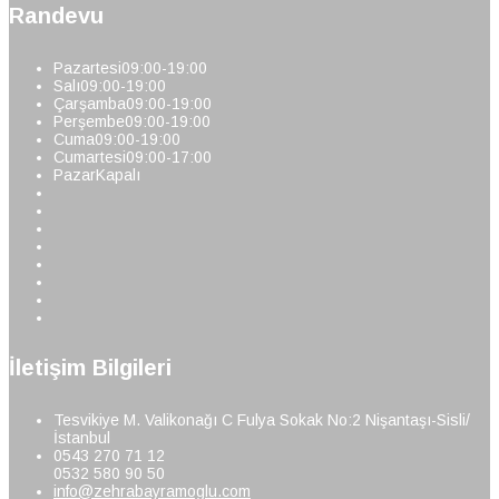
Randevu
Pazartesi
09:00-19:00
Salı
09:00-19:00
Çarşamba
09:00-19:00
Perşembe
09:00-19:00
Cuma
09:00-19:00
Cumartesi
09:00-17:00
Pazar
Kapalı
İletişim Bilgileri
Tesvikiye M. Valikonağı C Fulya Sokak No:2 Nişantaşı-Sisli/
İstanbul
0543 270 71 12
0532 580 90 50
info@zehrabayramoglu.com