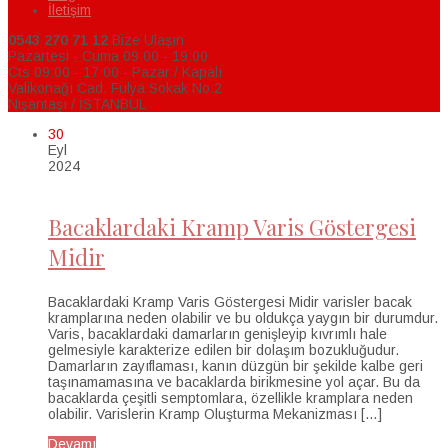
İletişim
0543 270 71 12
Bize Ulaşın
Pazartesi - Cuma 09:00 - 19:00
Cts 09:00 - 17:00 - Pazar / Kapalı
Valikonağı Cad. Fulya Sokak No:2
Nişantaşı / İSTANBUL
30
Eyl
2024
Bacaklardaki Kramp Varis Göstergesi
Midir
Bacaklardaki Kramp Varis Göstergesi Midir varisler bacak
kramplarına neden olabilir ve bu oldukça yaygın bir durumdur.
Varis, bacaklardaki damarların genişleyip kıvrımlı hale
gelmesiyle karakterize edilen bir dolaşım bozukluğudur.
Damarların zayıflaması, kanın düzgün bir şekilde kalbe geri
taşınamamasına ve bacaklarda birikmesine yol açar. Bu da
bacaklarda çeşitli semptomlara, özellikle kramplara neden
olabilir. Varislerin Kramp Oluşturma Mekanizması […]
Devamı