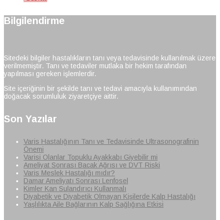
Bilgilendirme
Sitedeki bilgiler hastalıkların tanı veya tedavisinde kullanılmak üzere
verilmemiştir. Tanı ve tedaviler mutlaka bir hekim tarafından
yapılması gereken işlemlerdir.
Site içeriğinin bir şekilde tanı ve tedavi amacıyla kullanımından
doğacak sorumluluk ziyaretçiye aittir.
Son Yazılar
Varis Hastalığının Tanı ve Tedavisinde Ultrasonografinin
Önemi
Varisi Olanlar Topuklu Ayakkabı Giyebilir mi
Ameliyat Sonrası Bacak Ağrısı ve DVT Riski
Varis Meslek Hastalığı mıdır?
Damar Ameliyatı Sonrası Lenfosel
Kimler Kan Sulandırıcı Kullanmalı
Diyabetik ve Diyabetik Olmayan Kişilerde Kalp Hastalığı
Yaşlılıkta Aile Bağlarının Kalp Sağlığına Etkisi