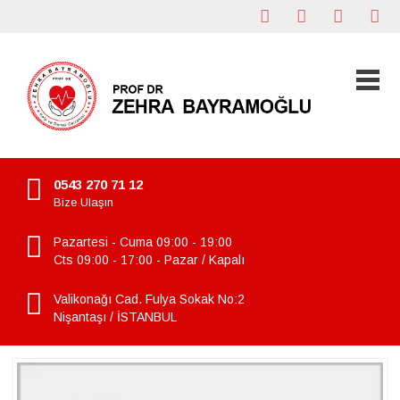
0543 270 71 12
Bize Ulaşın
Pazartesi - Cuma 09:00 - 19:00
Cts 09:00 - 17:00 - Pazar / Kapalı
Valikonağı Cad. Fulya Sokak No:2
Nişantaşı / İSTANBUL