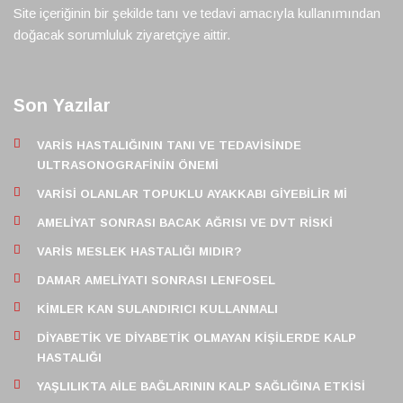
Site içeriğinin bir şekilde tanı ve tedavi amacıyla kullanımından
doğacak sorumluluk ziyaretçiye aittir.
Son Yazılar
VARIS HASTALIĞININ TANI VE TEDAVISINDE
ULTRASONOGRAFININ ÖNEMI
VARISI OLANLAR TOPUKLU AYAKKABI GIYEBILIR MI
AMELIYAT SONRASI BACAK AĞRISI VE DVT RISKI
VARIS MESLEK HASTALIĞI MIDIR?
DAMAR AMELIYATI SONRASI LENFOSEL
KIMLER KAN SULANDIRICI KULLANMALI
DIYABETIK VE DIYABETIK OLMAYAN KIŞILERDE KALP
HASTALIĞI
YAŞLILIKTA AILE BAĞLARININ KALP SAĞLIĞINA ETKISI