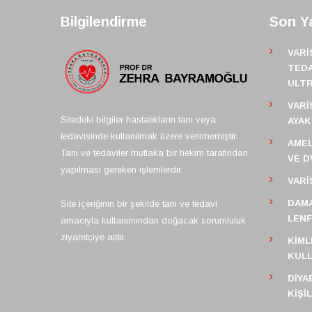
Bilgilendirme
Son Ya
VARI
TEDA
ULT
VARI
Sitedeki bilgiler hastalıkların tanı veya
AYAK
tedavisinde kullanılmak üzere verilmemiştir.
AMEL
Tanı ve tedaviler mutlaka bir hekim tarafından
VE D
yapılması gereken işlemlerdir.
VARI
DAMA
Site içeriğinin bir şekilde tanı ve tedavi
LEN
amacıyla kullanımından doğacak sorumluluk
ziyaretçiye aittir.
KIML
KULL
DIYA
KIŞI