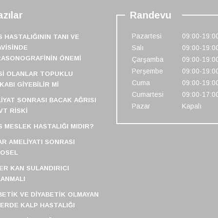
zılar
Randevu
Pazartesi
09:00-19:0
S HASTALIĞININ TANI VE
VISINDE
Salı
09:00-19:0
RASONOGRAFININ ÖNEMI
Çarşamba
09:00-19:0
Perşembe
09:00-19:0
SI OLANLAR TOPUKLU
Cuma
09:00-19:0
KABI GIYEBILIR MI
Cumartesi
09:00-17:0
IYAT SONRASI BACAK AĞRISI
Pazar
Kapalı
VT RISKI
S MESLEK HASTALIĞI MIDIR?
R AMELIYATI SONRASI
FOSEL
ER KAN SULANDIRICI
ANMALI
BETIK VE DIYABETIK OLMAYAN
LERDE KALP HASTALIĞI