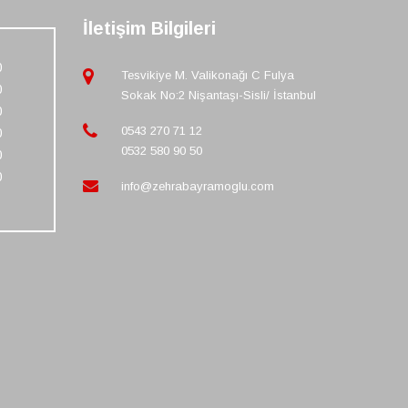
İletişim Bilgileri
0
Tesvikiye M. Valikonağı C Fulya
0
Sokak No:2 Nişantaşı-Sisli/ İstanbul
0
0543 270 71 12
0
0532 580 90 50
0
0
info@zehrabayramoglu.com