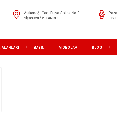
Valikonağı Cad. Fulya Sokak No:2
Paza
Nişantaşı / İSTANBUL
Cts 0
 ALANLARI
BASIN
VIDEOLAR
BLOG