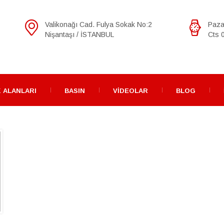
Valikonağı Cad. Fulya Sokak No:2
Paza
Nişantaşı / İSTANBUL
Cts 0
 ALANLARI
BASIN
VIDEOLAR
BLOG