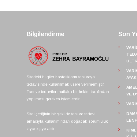
Bilgilendirme
Son Ya
VARI
TEDA
ULT
VARI
Sitedeki bilgiler hastalıkların tanı veya
AYAK
tedavisinde kullanılmak üzere verilmemiştir.
AMEL
Tanı ve tedaviler mutlaka bir hekim tarafından
VE D
yapılması gereken işlemlerdir.
VARI
DAMA
Site içeriğinin bir şekilde tanı ve tedavi
LEN
amacıyla kullanımından doğacak sorumluluk
ziyaretçiye aittir.
KIML
KULL