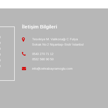
İletişim Bilgileri
0
Tesvikiye M. Valikonağı C Fulya
0
Sokak No:2 Nişantaşı-Sisli/ İstanbul
0
0543 270 71 12
0
0532 580 90 50
0
0
info@zehrabayramoglu.com