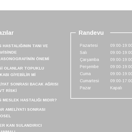
zılar
Randevu
Pazartesi
09:00-19:0
S HASTALIĞININ TANI VE
VISINDE
Salı
09:00-19:0
RASONOGRAFININ ÖNEMI
Çarşamba
09:00-19:0
Perşembe
09:00-19:0
SI OLANLAR TOPUKLU
Cuma
09:00-19:0
KABI GIYEBILIR MI
Cumartesi
09:00-17:0
IYAT SONRASI BACAK AĞRISI
Pazar
Kapalı
VT RISKI
S MESLEK HASTALIĞI MIDIR?
R AMELIYATI SONRASI
FOSEL
ER KAN SULANDIRICI
ANMALI