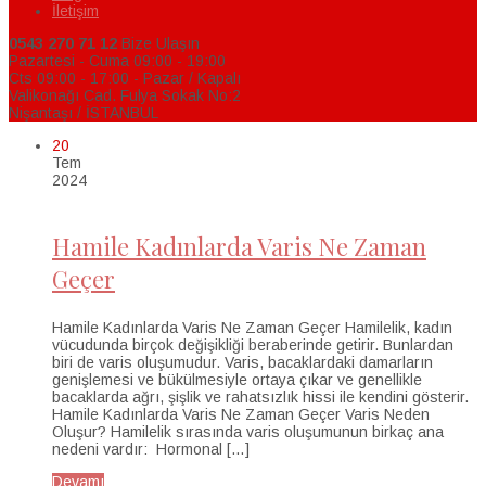
İletişim
0543 270 71 12
Bize Ulaşın
Pazartesi - Cuma 09:00 - 19:00
Cts 09:00 - 17:00 - Pazar / Kapalı
Valikonağı Cad. Fulya Sokak No:2
Nişantaşı / İSTANBUL
20
Tem
2024
Hamile Kadınlarda Varis Ne Zaman
Geçer
Hamile Kadınlarda Varis Ne Zaman Geçer Hamilelik, kadın
vücudunda birçok değişikliği beraberinde getirir. Bunlardan
biri de varis oluşumudur. Varis, bacaklardaki damarların
genişlemesi ve bükülmesiyle ortaya çıkar ve genellikle
bacaklarda ağrı, şişlik ve rahatsızlık hissi ile kendini gösterir.
Hamile Kadınlarda Varis Ne Zaman Geçer Varis Neden
Oluşur? Hamilelik sırasında varis oluşumunun birkaç ana
nedeni vardır: Hormonal […]
Devamı