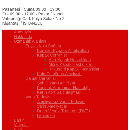
Pazartesi - Cuma 09:00 - 19:00
Cts 09:00 - 17:00 - Pazar / Kapalı
Valikonağı Cad. Fulya Sokak No:2
Nişantaşı / İSTANBUL
Anasayfa
Hakkımda
Uzmanlık Alanları
Erişkin Kalp Sağlığı
Koroner Bypass Ameliyatları
Kapak Cerrahisi
Aort Kapak Hastalıkları
Mitral Kapak Hastalıkları
Triküspid Kapak Hastalıkları
Kalp Tümörleri Ameliyatı
Damar Cerrahisi
Şah Damarı Ameliyatı
Periferik Atardamar Hastalığı
Karın Aort Balonlaşması
Varis Tedavisi
Ameliyatsız Varis Tedavisi
Varis Ameliyatları
Derin Venöz Tromboz (DVT)
Lenfödem
Basın
Videolar
Blog