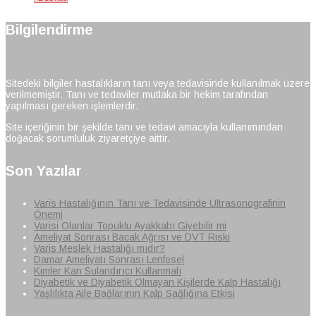
Bilgilendirme
Sitedeki bilgiler hastalıkların tanı veya tedavisinde kullanılmak üzere
verilmemiştir. Tanı ve tedaviler mutlaka bir hekim tarafından
yapılması gereken işlemlerdir.
Site içeriğinin bir şekilde tanı ve tedavi amacıyla kullanımından
doğacak sorumluluk ziyaretçiye aittir.
Son Yazılar
Varis Hastalığının Tanı ve Tedavisinde Ultrasonografinin
Önemi
Varisi Olanlar Topuklu Ayakkabı Giyebilir mi
Ameliyat Sonrası Bacak Ağrısı ve DVT Riski
Varis Meslek Hastalığı mıdır?
Damar Ameliyatı Sonrası Lenfosel
Kimler Kan Sulandırıcı Kullanmalı
Diyabetik ve Diyabetik Olmayan Kişilerde Kalp Hastalığı
Yaşlılıkta Aile Bağlarının Kalp Sağlığına Etkisi