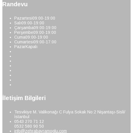
Randevu
Pazartesi
09:00-19:00
Salı
09:00-19:00
Çarşamba
09:00-19:00
Perşembe
09:00-19:00
Cuma
09:00-19:00
Cumartesi
09:00-17:00
Pazar
Kapalı
İletişim Bilgileri
Tesvikiye M. Valikonağı C Fulya Sokak No:2 Nişantaşı-Sisli/
İstanbul
0543 270 71 12
0532 580 90 50
info@zehrabayramoglu.com