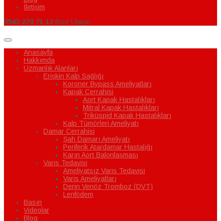
İletişim
0543 270 71 12
Bize Ulaşın
Anasayfa
Hakkımda
Uzmanlık Alanları
Erişkin Kalp Sağlığı
Koroner Bypass Ameliyatları
Kapak Cerrahisi
Aort Kapak Hastalıkları
Mitral Kapak Hastalıkları
Triküspid Kapak Hastalıkları
Kalp Tümörleri Ameliyatı
Damar Cerrahisi
Şah Damarı Ameliyatı
Periferik Atardamar Hastalığı
Karın Aort Balonlaşması
Varis Tedavisi
Ameliyatsız Varis Tedavisi
Varis Ameliyatları
Derin Venöz Tromboz (DVT)
Lenfödem
Basın
Videolar
Blog