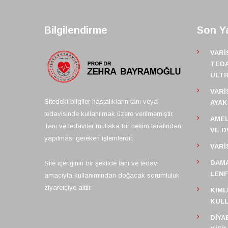
Bilgilendirme
Son Ya
VARI
TEDA
ULT
VARI
Sitedeki bilgiler hastalıkların tanı veya
AYAK
tedavisinde kullanılmak üzere verilmemiştir.
AMEL
Tanı ve tedaviler mutlaka bir hekim tarafından
VE D
yapılması gereken işlemlerdir.
VARI
DAMA
Site içeriğinin bir şekilde tanı ve tedavi
LEN
amacıyla kullanımından doğacak sorumluluk
ziyaretçiye aittir.
KIML
KULL
DIYA