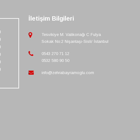
İletişim Bilgileri
0
Tesvikiye M. Valikonağı C Fulya
0
Sokak No:2 Nişantaşı-Sisli/ İstanbul
0
0543 270 71 12
0
0532 580 90 50
0
0
info@zehrabayramoglu.com