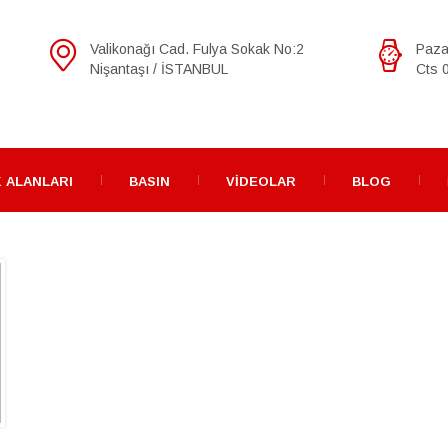
Valikonağı Cad. Fulya Sokak No:2
Paza
Nişantaşı / İSTANBUL
Cts 0
 ALANLARI
BASIN
VIDEOLAR
BLOG