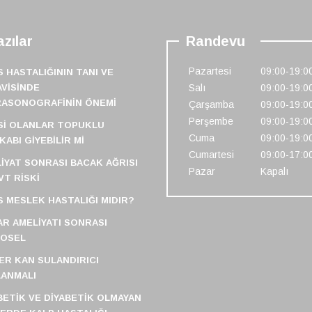
zılar
Randevu
Pazartesi
09:00-19:0
S HASTALIĞININ TANI VE
VISINDE
Salı
09:00-19:0
RASONOGRAFININ ÖNEMI
Çarşamba
09:00-19:0
Perşembe
09:00-19:0
SI OLANLAR TOPUKLU
Cuma
09:00-19:0
KABI GIYEBILIR MI
Cumartesi
09:00-17:0
IYAT SONRASI BACAK AĞRISI
Pazar
Kapalı
VT RISKI
S MESLEK HASTALIĞI MIDIR?
R AMELIYATI SONRASI
FOSEL
ER KAN SULANDIRICI
ANMALI
BETIK VE DIYABETIK OLMAYAN