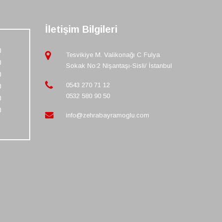
İletişim Bilgileri
0
Tesvikiye M. Valikonağı C Fulya
0
Sokak No:2 Nişantaşı-Sisli/ İstanbul
0
0543 270 71 12
0
0532 580 90 50
0
0
info@zehrabayramoglu.com