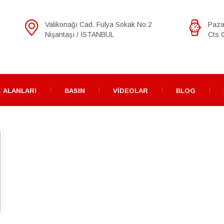
Valikonağı Cad. Fulya Sokak No:2
Paza
Nişantaşı / İSTANBUL
Cts 0
 ALANLARI
BASIN
VIDEOLAR
BLOG