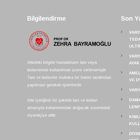
Bilgilendirme
Son Ya
VARI
TEDA
ULT
VARI
Sitedeki bilgiler hastalıkların tanı veya
AYAK
tedavisinde kullanılmak üzere verilmemiştir.
AMEL
Tanı ve tedaviler mutlaka bir hekim tarafından
VE D
yapılması gereken işlemlerdir.
VARI
DAMA
Site içeriğinin bir şekilde tanı ve tedavi
LEN
amacıyla kullanımından doğacak sorumluluk
ziyaretçiye aittir.
KIML
KULL
DIYA