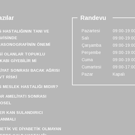
zılar
Randevu
Pazartesi
09:00-19:0
S HASTALIĞININ TANI VE
VISINDE
Salı
09:00-19:0
RASONOGRAFININ ÖNEMI
Çarşamba
09:00-19:0
Perşembe
09:00-19:0
SI OLANLAR TOPUKLU
Cuma
09:00-19:0
KABI GIYEBILIR MI
Cumartesi
09:00-17:0
IYAT SONRASI BACAK AĞRISI
Pazar
Kapalı
VT RISKI
S MESLEK HASTALIĞI MIDIR?
R AMELIYATI SONRASI
FOSEL
ER KAN SULANDIRICI
ANMALI
BETIK VE DIYABETIK OLMAYAN