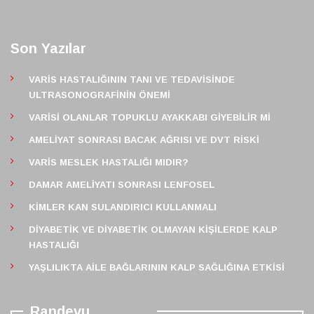
Son Yazılar
VARIS HASTALIĞININ TANI VE TEDAVISINDE
ULTRASONOGRAFININ ÖNEMI
VARISI OLANLAR TOPUKLU AYAKKABI GIYEBILIR MI
AMELIYAT SONRASI BACAK AĞRISI VE DVT RISKI
VARIS MESLEK HASTALIĞI MIDIR?
DAMAR AMELIYATI SONRASI LENFOSEL
KIMLER KAN SULANDIRICI KULLANMALI
DIYABETIK VE DIYABETIK OLMAYAN KIŞILERDE KALP
HASTALIĞI
YAŞLILIKTA AILE BAĞLARININ KALP SAĞLIĞINA ETKISI
Randevu