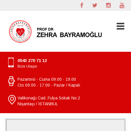
0543 270 71 12
Bize Ulaşın
Pazartesi - Cuma 09:00 - 19:00
Cts 09:00 - 17:00 - Pazar / Kapalı
Valikonağı Cad. Fulya Sokak No:2
Nişantaşı / İSTANBUL