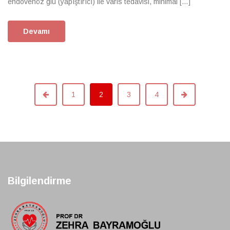
endovenöz glu (yapıştırıcı) ile varis tedavisi, minimal […]
Devamı
1
2
3
4
Bilgilendirme