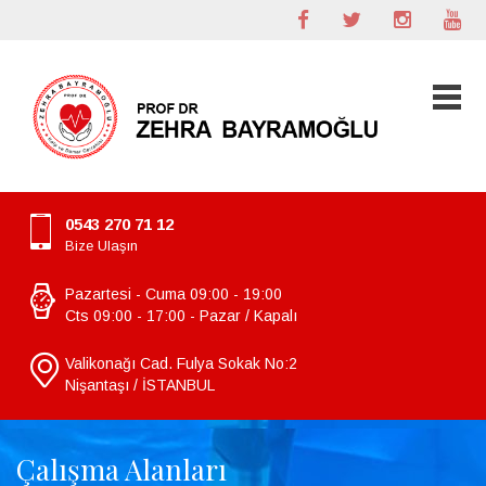
0543 270 71 12
Bize Ulaşın
Pazartesi - Cuma 09:00 - 19:00
Cts 09:00 - 17:00 - Pazar / Kapalı
Valikonağı Cad. Fulya Sokak No:2
Nişantaşı / İSTANBUL
Çalışma Alanları