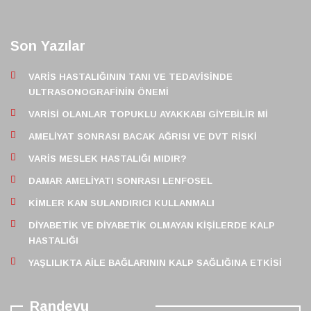
Son Yazılar
VARIS HASTALIĞININ TANI VE TEDAVISINDE
ULTRASONOGRAFININ ÖNEMI
VARISI OLANLAR TOPUKLU AYAKKABI GIYEBILIR MI
AMELIYAT SONRASI BACAK AĞRISI VE DVT RISKI
VARIS MESLEK HASTALIĞI MIDIR?
DAMAR AMELIYATI SONRASI LENFOSEL
KIMLER KAN SULANDIRICI KULLANMALI
DIYABETIK VE DIYABETIK OLMAYAN KIŞILERDE KALP
HASTALIĞI
YAŞLILIKTA AILE BAĞLARININ KALP SAĞLIĞINA ETKISI
Randevu