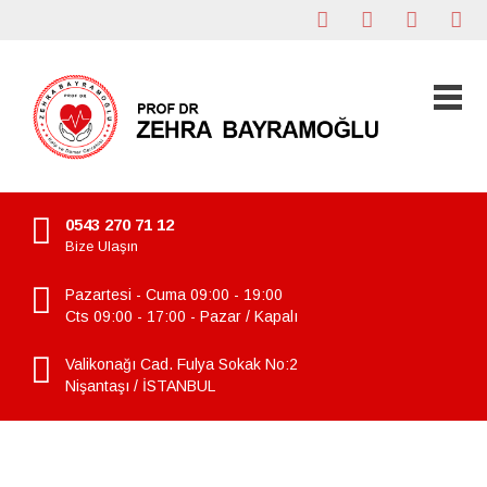
0543 270 71 12
Bize Ulaşın
Pazartesi - Cuma 09:00 - 19:00
Cts 09:00 - 17:00 - Pazar / Kapalı
Valikonağı Cad. Fulya Sokak No:2
Nişantaşı / İSTANBUL
genital