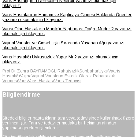
Varis Hastalığının Dereceleri Nelerdir yazımızı okumak için
tıklayınız.
Varis Hastalarının Hamam ve Kaplıcaya Gitmesi Hakkında Öneriler
yazımızı okumak için tıklayınız.
Varisi Olan Hastaların Manikür Yaptırması Doğru Mudur ? yazımızı
okumak için tıklayınız.
Vajinal Varisler ve Cinsel İlişki Sırasında Yaşanan Ağrı yazımızı
okumak için tıklayınız.
Varis Hastalığı Uykusuzluk Yapar Mı ? yazımızı okumak için
tıklayınız.
Prof Dr Zehra BAYRAMOĞLI
Rahatsızlık
Sonbahar
Uyku
Vaaris
Hastalığı
Vajina
Vajinal Varislerin Estetik Olarak Rahatsızlık
Vermesi
Varis
Varis Hastası
Varis Tedavisi
Bilgilendirme
Sitedeki bilgiler hastalıkların tanı veya tedavisinde kullanılmak üzere
verilmemiştir. Tanı ve tedaviler mutlaka bir hekim tarafından
yapılması gereken işlemlerdir.