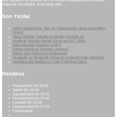
Site içeriğinin bir şekilde tanı ve tedavi amacıyla kullanımından
doğacak sorumluluk ziyaretçiye aittir.
Son Yazılar
Varis Hastalığının Tanı ve Tedavisinde Ultrasonografinin
Önemi
Varisi Olanlar Topuklu Ayakkabı Giyebilir mi
Ameliyat Sonrası Bacak Ağrısı ve DVT Riski
Varis Meslek Hastalığı mıdır?
Damar Ameliyatı Sonrası Lenfosel
Kimler Kan Sulandırıcı Kullanmalı
Diyabetik ve Diyabetik Olmayan Kişilerde Kalp Hastalığı
Yaşlılıkta Aile Bağlarının Kalp Sağlığına Etkisi
Randevu
Pazartesi
09:00-19:00
Salı
09:00-19:00
Çarşamba
09:00-19:00
Perşembe
09:00-19:00
Cuma
09:00-19:00
Cumartesi
09:00-17:00
Pazar
Kapalı