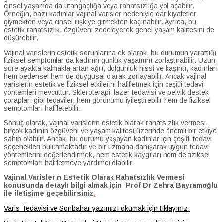
cinsel yaşamda da utangaçlığa veya rahatsızlığa yol açabilir.
Örneğin, bazı kadınlar vajinal varisler nedeniyle dar kıyafetler
giymekten veya cinsel ilişkiye girmekten kaçınabilir. Ayrıca, bu
estetik rahatsızlık, özgüveni zedeleyerek genel yaşam kalitesini de
düşürebilir.
Vajinal varislerin estetik sorunlarına ek olarak, bu durumun yarattığı
fiziksel semptomlar da kadının günlük yaşamını zorlaştırabilir. Uzun
süre ayakta kalmakla artan ağrı, dolgunluk hissi ve kaşıntı, kadınları
hem bedensel hem de duygusal olarak zorlayabilir. Ancak vajinal
varislerin estetik ve fiziksel etkilerini hafifletmek için çeşitli tedavi
yöntemleri mevcuttur. Skleroterapi, lazer tedavisi ve pelvik destek
çorapları gibi tedaviler, hem görünümü iyileştirebilir hem de fiziksel
semptomları hafifletebilir.
Sonuç olarak, vajinal varislerin estetik olarak rahatsızlık vermesi,
birçok kadının özgüveni ve yaşam kalitesi üzerinde önemli bir etkiye
sahip olabilir. Ancak, bu durumu yaşayan kadınlar için çeşitli tedavi
seçenekleri bulunmaktadır ve bir uzmana danışarak uygun tedavi
yöntemlerini değerlendirmek, hem estetik kaygıları hem de fiziksel
semptomları hafifletmeye yardımcı olabilir.
Vajinal Varislerin Estetik Olarak Rahatsızlık Vermesi
konusunda detaylı bilgi almak için Prof Dr Zehra Bayramoğlu
ile iletişime geçebilirsiniz
.
Varis Tedavisi ve Sonbahar yazımızı okumak için tıklayınız.