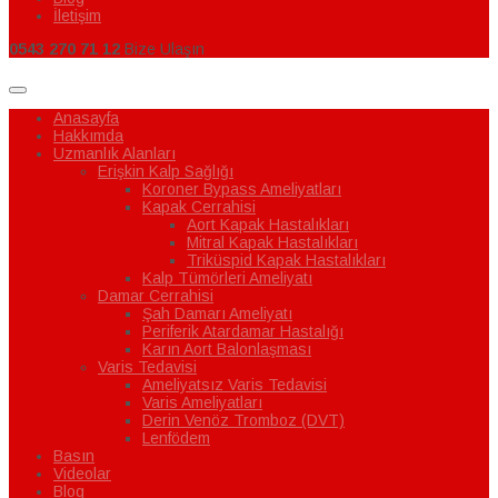
İletişim
0543 270 71 12
Bize Ulaşın
Anasayfa
Hakkımda
Uzmanlık Alanları
Erişkin Kalp Sağlığı
Koroner Bypass Ameliyatları
Kapak Cerrahisi
Aort Kapak Hastalıkları
Mitral Kapak Hastalıkları
Triküspid Kapak Hastalıkları
Kalp Tümörleri Ameliyatı
Damar Cerrahisi
Şah Damarı Ameliyatı
Periferik Atardamar Hastalığı
Karın Aort Balonlaşması
Varis Tedavisi
Ameliyatsız Varis Tedavisi
Varis Ameliyatları
Derin Venöz Tromboz (DVT)
Lenfödem
Basın
Videolar
Blog