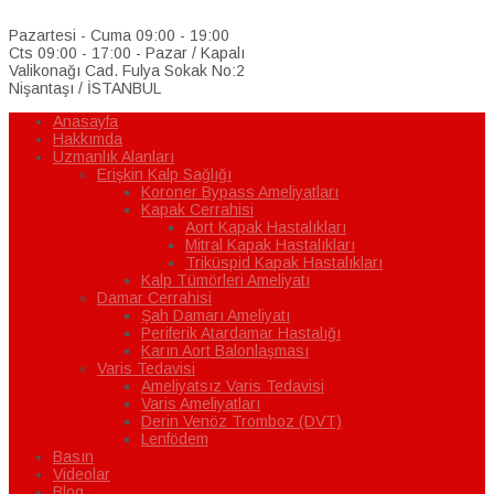
Pazartesi - Cuma 09:00 - 19:00
Cts 09:00 - 17:00 - Pazar / Kapalı
Valikonağı Cad. Fulya Sokak No:2
Nişantaşı / İSTANBUL
Anasayfa
Hakkımda
Uzmanlık Alanları
Erişkin Kalp Sağlığı
Koroner Bypass Ameliyatları
Kapak Cerrahisi
Aort Kapak Hastalıkları
Mitral Kapak Hastalıkları
Triküspid Kapak Hastalıkları
Kalp Tümörleri Ameliyatı
Damar Cerrahisi
Şah Damarı Ameliyatı
Periferik Atardamar Hastalığı
Karın Aort Balonlaşması
Varis Tedavisi
Ameliyatsız Varis Tedavisi
Varis Ameliyatları
Derin Venöz Tromboz (DVT)
Lenfödem
Basın
Videolar
Blog