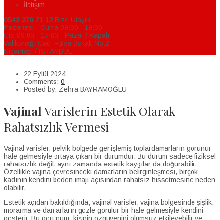
İletişim
0543 270 71 12
Bize Ulaşın
Pazartesi - Cuma 09:00 - 19:00
Cts 09:00 - 17:00 - Pazar / Kapalı
Valikonağı Cad. Fulya Sokak No:2
Nişantaşı / İSTANBUL
22 Eylül 2024
Comments:
0
Posted by:
Zehra BAYRAMOĞLU
Vajinal
Varislerin Estetik Olarak
Rahatsızlık Vermesi
Vajinal varisler, pelvik bölgede genişlemiş toplardamarların görünür
hale gelmesiyle ortaya çıkan bir durumdur. Bu durum sadece fiziksel
rahatsızlık değil, aynı zamanda estetik kaygılar da doğurabilir.
Özellikle vajina çevresindeki damarların belirginleşmesi, birçok
kadının kendini beden imajı açısından rahatsız hissetmesine neden
olabilir.
Estetik açıdan bakıldığında, vajinal varisler, vajina bölgesinde şişlik,
morarma ve damarların gözle görülür bir hale gelmesiyle kendini
gösterir. Bu görünüm, kişinin özgüvenini olumsuz etkileyebilir ve