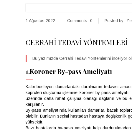
1 Ağustos 2022
Comments:
0
Posted by:
Ze
CERRAHİ TEDAVİ YÖNTEMLERİ
Bu yazımızda Cerrahi Tedavi Yöntemlerini inceliyor o
1.Koroner By-pass Ameliyatı
Kalbi besleyen damarlardaki daralmanın tedavisi amacı 
köprüleri oluşturma işlemine ‘koroner by-pass ameliyatı ‘ 
üzerinde daha rahat çalışma olanağı sağlanır ve bu es
karşılanır.
By-pass ameliyatında kullanılan damarlar, bacak toplar
olabilir. Bunların seçimi hastadan hastaya değişkenlik 
yüksektir.
Bazı hastalarda by-pass ameliyatı kalp durdurulmadan d