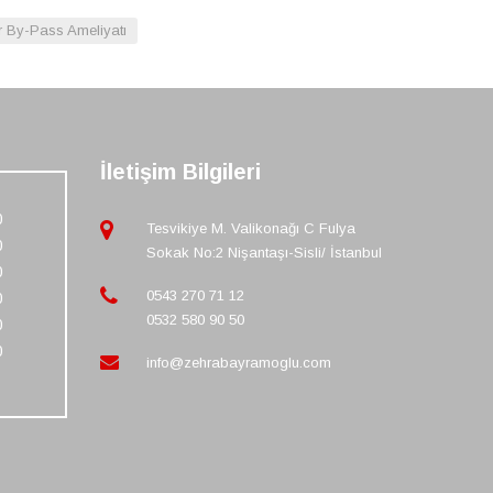
r By-Pass Ameliyatı
İletişim Bilgileri
0
Tesvikiye M. Valikonağı C Fulya
0
Sokak No:2 Nişantaşı-Sisli/ İstanbul
0
0543 270 71 12
0
0532 580 90 50
0
0
info@zehrabayramoglu.com