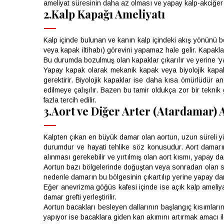
ameliyat süresinin daha az olması ve yapay kalp-akciğer
2.Kalp Kapağı Ameliyatı
Kalp içinde bulunan ve kanın kalp içindeki akış yönünü b
veya kapak iltihabı) görevini yapamaz hale gelir. Kapaklar
Bu durumda bozulmuş olan kapaklar çıkarılır ve yerine ‘ya
Yapay kapak olarak mekanik kapak veya biyolojik kapak
gerektirir. Biyolojik kapaklar ise daha kısa ömürlüdür a
edilmeye çalışılır. Bazen bu tamir oldukça zor bir tekni
fazla tercih edilir.
3.Aort ve Diğer Arter (Atardamar) 
Kalpten çıkan en büyük damar olan aortun, uzun süreli yük
durumdur ve hayati tehlike söz konusudur. Aort damarında
alınması gerekebilir ve yırtılmış olan aort kısmı, yapay dama
Aortun bazı bölgelerinde doğuştan veya sonradan olan sebe
nedenle damarın bu bölgesinin çıkartılıp yerine yapay d
Eğer anevrizma göğüs kafesi içinde ise açık kalp ameliyat
damar grefti yerleştirilir.
Aortun bacakları besleyen dallarının başlangıç kısımları
yapıyor ise bacaklara giden kan akımını artırmak amacı il