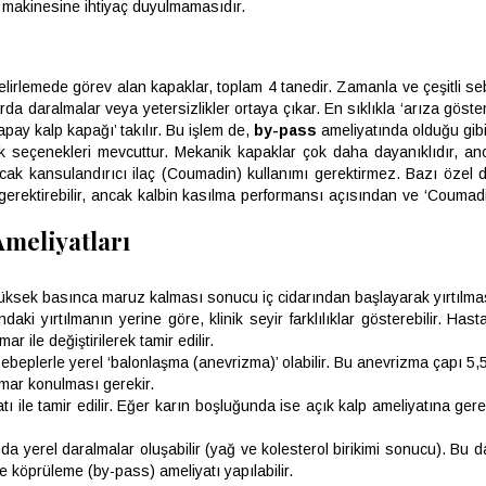
 makinesine ihtiyaç duyulmamasıdır.
elirlemede görev alan kapaklar, toplam 4 tanedir. Zamanla ve çeşitli 
da daralmalar veya yetersizlikler ortaya çıkar. En sıklıkla ‘arıza göster
pay kalp kapağı’ takılır. Bu işlem de,
by-pass
ameliyatında olduğu gibi b
 seçenekleri mevcuttur. Mekanik kapaklar çok daha dayanıklıdır, an
ncak kansulandırıcı ilaç (Coumadin) kullanımı gerektirmez. Bazı özel 
k gerektirebilir, ancak kalbin kasılma performansı açısından ve ‘Coum
Ameliyatları
sek basınca maruz kalması sonucu iç cidarından başlayarak yırtılması o
ki yırtılmanın yerine göre, klinik seyir farklılıklar gösterebilir. Has
r ile değiştirilerek tamir edilir.
plerle yerel ‘balonlaşma (anevrizma)’ olabilir. Bu anevrizma çapı 5,5 
amar konulması gerekir.
ı ile tamir edilir. Eğer karın boşluğunda ise açık kalp ameliyatına ge
nda yerel daralmalar oluşabilir (yağ ve kolesterol birikimi sonucu). B
e köprüleme (by-pass) ameliyatı yapılabilir.