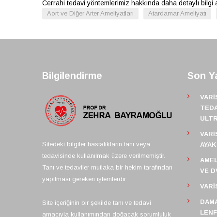
Cerrahi tedavi yöntemlerimiz hakkında daha detaylı bilgi
Aort ve Diğer Arter Ameliyatları
Atardamar Ameliyatı
Bilgilendirme
Son Ya
VARI
TEDA
ULT
VARI
Sitedeki bilgiler hastalıkların tanı veya
AYAK
tedavisinde kullanılmak üzere verilmemiştir.
AMEL
Tanı ve tedaviler mutlaka bir hekim tarafından
VE D
yapılması gereken işlemlerdir.
VARI
DAMA
Site içeriğinin bir şekilde tanı ve tedavi
LEN
amacıyla kullanımından doğacak sorumluluk