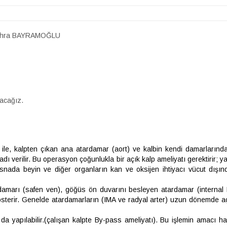
hra BAYRAMOĞLU
lacağız.
ile, kalpten çıkan ana atardamar (aort) ve kalbin kendi damarlarında
adı verilir. Bu operasyon çoğunlukla bir açık kalp ameliyatı gerektirir; 
nada beyin ve diğer organların kan ve oksijen ihtiyacı vücut dışın
damarı (safen ven), göğüs ön duvarını besleyen atardamar (internal 
gösterir. Genelde atardamarların (IMA ve radyal arter) uzun dönemde 
a yapılabilir.(çalışan kalpte By-pass ameliyatı). Bu işlemin amacı h