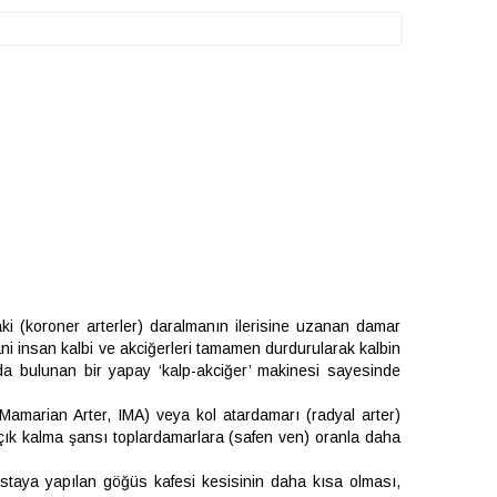
ki (koroner arterler) daralmanın ilerisine uzanan damar
yani insan kalbi ve akciğerleri tamamen durdurularak kalbin
da bulunan bir yapay ‘kalp-akciğer’ makinesi sayesinde
Mamarian Arter, IMA) veya kol atardamarı (radyal arter)
açık kalma şansı toplardamarlara (safen ven) oranla daha
astaya yapılan göğüs kafesi kesisinin daha kısa olması,