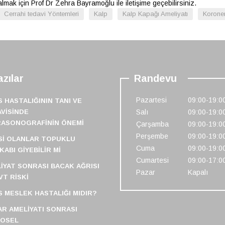
 almak için Prof Dr Zehra Bayramoğlu ile
iletişime
geçebilirsiniz
.
Cerrahi tedavi Yöntemleri
Kalp
Kalp Kapağı Ameliyatı
Korone
zılar
Randevu
Pazartesi
09:00-19:0
S HASTALIĞININ TANI VE
VISINDE
Salı
09:00-19:0
RASONOGRAFININ ÖNEMI
Çarşamba
09:00-19:0
Perşembe
09:00-19:0
SI OLANLAR TOPUKLU
Cuma
09:00-19:0
KABI GIYEBILIR MI
Cumartesi
09:00-17:0
IYAT SONRASI BACAK AĞRISI
Pazar
Kapalı
VT RISKI
S MESLEK HASTALIĞI MIDIR?
R AMELIYATI SONRASI
FOSEL