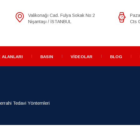
Valikonağı Cad. Fulya Sokak No:2
Paza
Nişantaşı / İSTANBUL
Cts 0
 ALANLARI
BASIN
VIDEOLAR
BLOG
errahi Tedavi Yöntemleri