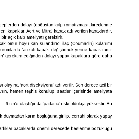
sebeplerden dolayı (doğuştan kalp romatizması, kireçlenme
en’ kapaklar, Aort ve Mitral kapak adı verilen kapaklardır.
ir açık kalp ameliyatı gerektirir.
cak ömür boyu kan sulandırıcı ilaç (Coumadin) kulanımı
durumlarda ‘arızalı kapak’ değiştirmek yerine kapak tamir
adin’ gerektirmediğinden dolayı yapay kapaklara göre daha
layına ‘aort diseksiyonu’ adı verilir. Son derece acil bir
tanın, hemen teşhis konulup, saatler içerisinde ameliyata
– 6 cm’e ulaştığında ‘patlama’ riski oldukça yüksektir. Bu
rek duymadan karın boşluğuna girilip, cerrahi olarak yapay
u darlıklar bacaklarda önemli derecede beslenme bozukluğu