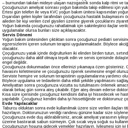
– burnundan takılan mideye ulaşan nazogastrik sonda kalp ritmi ve ta
Çocuğunuzun ameliyat sonrası yoğun bakımda takip edilmesi için yukarı
Ertesi gün telefon ile veya KVC yoğun bakım ünitesi kapısından yoğun
Dışarıdan gelen kişiler tarafından çocuğunuza hastalık bulaşmasını 
aileden bir kişi verilen özel giysileri üzerine giyerek çocuklarını ziyaret
Yoğun bakımda çocuğunuzu rahatlatmak için sakinleştirici ilaçlar veri
uygulamalar olursa bunları size açıklayacaktır.
Servis Dönemi
Yoğun bakım ünitesinden çıktıktan sonra çocuğunuz pediatri servisine ç
egzersizlerini içeren solunum terapisi uygulanmaktadır. Böylece akci
olacaktır.
Çoçuğunuzu yatak içinde doğrulturken iki elinden birden tutun, sırtı
çocuğunuzu daha aktif olmaya teşvik edin ve servis içerisinde dolaşt
engel değildir.
Çocuğunuza dokunmadan önce ellerinizi yıkamaya özen gösteriniz. Göğü
havasını kirletmesine ve çocuğunuzu öperek sevmesine engel olunuz. 
Serviste hemşire ve solunum terapistinin uygulamalarına yardımcı olu
Böylece uygulama ve tedavilerin daha etkili şekilde yapılmasını sağla
Ameliyattan sonra çocuğunuza vücutta su tutulmasını önlemek amacıyla t
olarak birkaç gün sonra ateş çıkabilir. Eğer ateş devam ederse doktoru
Kısa süre içerisinde çocuğunuz kendisini daha iyi hissedecek ve has
yapılabilir. Çocuğunuz kendini daha iyi hissettiğinde ve doktorunuz ço
Evde Yapılacaklar
Taburcu olduktan sonra evde kullanılmak üzere size verilen ilaçları tit
hazırlayın. Doktorunuzun verdiği randevu gününe kadar size söylenenl
Çocuğunuza evde duş aldırabilirsiniz, ancak ameliyat yarasının iyile
üzerine bastırarak sabun sürmeyin. Çok sıcak veya soğuk su kullan
Çocuğunuzun hoşuna gidecek yemekler hazırlayın. İyileşmesi için iyi 