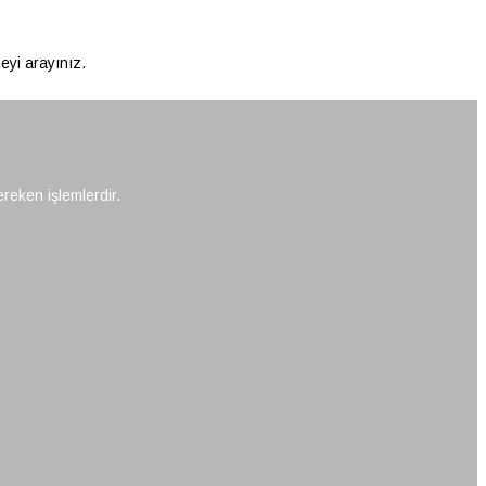
neyi arayınız.
ereken işlemlerdir.