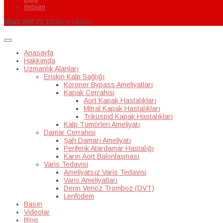
İletişim
0543 270 71 12
Bize Ulaşın
Anasayfa
Hakkımda
Uzmanlık Alanları
Erişkin Kalp Sağlığı
Koroner Bypass Ameliyatları
Kapak Cerrahisi
Aort Kapak Hastalıkları
Mitral Kapak Hastalıkları
Triküspid Kapak Hastalıkları
Kalp Tümörleri Ameliyatı
Damar Cerrahisi
Şah Damarı Ameliyatı
Periferik Atardamar Hastalığı
Karın Aort Balonlaşması
Varis Tedavisi
Ameliyatsız Varis Tedavisi
Varis Ameliyatları
Derin Venöz Tromboz (DVT)
Lenfödem
Basın
Videolar
Blog