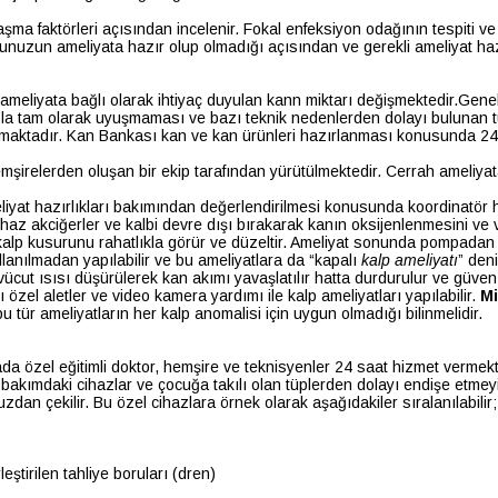
ma faktörleri açısından incelenir. Fokal enfeksiyon odağının tespiti ve
unuzun ameliyata hazır olup olmadığı açısından ve gerekli ameliyat ha
ameliyata bağlı olarak ihtiyaç duyulan kann miktarı değişmektedir.Genell
uzla tam olarak uyuşmaması ve bazı teknik nedenlerden dolayı bulunan t
taranmaktadır. Kan Bankası kan ve kan ürünleri hazırlanması konusunda 2
mşirelerden oluşan bir ekip tarafından yürütülmektedir. Cerrah ameliya
yat hazırlıkları bakımından değerlendirilmesi konusunda koordinatör he
cihaz akciğerler ve kalbi devre dışı bırakarak kanın oksijenlenmesini v
e kalp kusurunu rahatlıkla görür ve düzeltir. Ameliyat sonunda pompada
lanılmadan yapılabilir ve bu ameliyatlara da “kapalı
kalp ameliyatı
” den
ücut ısısı düşürülerek kan akımı yavaşlatılır hatta durdurulur ve güven iç
özel aletler ve video kamera yardımı ile kalp ameliyatları yapılabilir.
Mi
u tür ameliyatların her kalp anomalisi için uygun olmadığı bilinmelidir.
da özel eğitimli doktor, hemşire ve teknisyenler 24 saat hizmet verme
 bakımdaki cihazlar ve çocuğa takılı olan tüplerden dolayı endişe etmeyin
n çekilir. Bu özel cihazlara örnek olarak aşağıdakiler sıralanılabilir;
eştirilen tahliye boruları (dren)