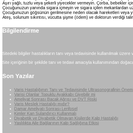
Aşırı yağlı, tuzlu veya şekerli yiyecekler vermeyin. Çorba, bebekler i
Çocuğunuzun yanında sigara içmeyin ve sigara içilen mekanlardan uz
Çocuğunuzun göğsünün gerilmesine neden olacak hareketleri veya yük 
Ateş, solunum sıkıntısı, vücutta şişme (ödem) ve doktorun verdiği tali
Bilgilendirme
Sitedeki bilgiler hastalıkların tanı veya tedavisinde kullanılmak üzere 
Site içeriğinin bir şekilde tanı ve tedavi amacıyla kullanımından doğaca
Son Yazılar
Varis Hastalığının Tanı ve Tedavisinde Ultrasonografinin Önem
Varisi Olanlar Topuklu Ayakkabı Giyebilir mi
Ameliyat Sonrası Bacak Ağrısı ve DVT Riski
Varis Meslek Hastalığı mıdır?
Damar Ameliyatı Sonrası Lenfosel
Kimler Kan Sulandırıcı Kullanmalı
Diyabetik ve Diyabetik Olmayan Kişilerde Kalp Hastalığı
Yaşlılıkta Aile Bağlarının Kalp Sağlığına Etkisi