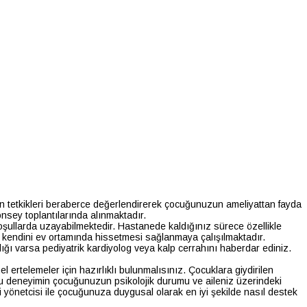
lan tetkikleri beraberce değerlendirerek çocuğunuzun ameliyattan fayda
nsey toplantılarında alınmaktadır.
şullarda uzayabilmektedir. Hastanede kaldığınız sürece özellikle
r kendini ev ortamında hissetmesi sağlanmaya çalışılmaktadır.
 varsa pediyatrik kardiyolog veya kalp cerrahını haberdar ediniz.
 ertelemeler için hazırlıklı bulunmalısınız. Çocuklara giydirilen
bu deneyimin çocuğunuzun psikolojik durumu ve aileniz üzerindeki
ileri yönetcisi ile çocuğunuza duygusal olarak en iyi şekilde nasıl destek