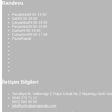
Randevu
Pazartesi
09:00-19:00
Salı
09:00-19:00
Çarşamba
09:00-19:00
Perşembe
09:00-19:00
Cuma
09:00-19:00
Cumartesi
09:00-17:00
Pazar
Kapalı
İletişim Bilgileri
Tesvikiye M. Valikonağı C Fulya Sokak No:2 Nişantaşı-Sisli/ İst
0543 270 71 12
0532 580 90 50
info@zehrabayramoglu.com