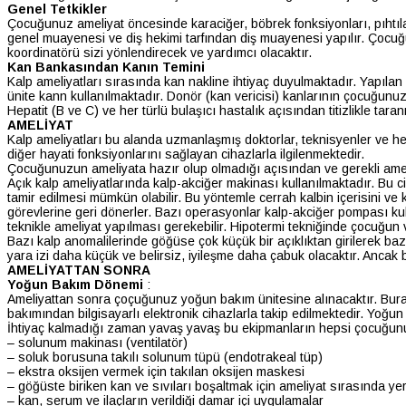
Genel Tetkikler
Çocuğunuz ameliyat öncesinde karaciğer, böbrek fonksiyonları, pıhtılaş
genel muayenesi ve diş hekimi tarfından diş muayenesi yapılır. Çocuğ
koordinatörü sizi yönlendirecek ve yardımcı olacaktır.
Kan Bankasından Kanın Temini
Kalp ameliyatları sırasında kan nakline ihtiyaç duyulmaktadır. Yapılan 
ünite kann kullanılmaktadır. Donör (kan vericisi) kanlarının çocuğun
Hepatit (B ve C) ve her türlü bulaşıcı hastalık açısından titizlikle 
AMELİYAT
Kalp ameliyatları bu alanda uzmanlaşmış doktorlar, teknisyenler ve he
diğer hayati fonksiyonlarını sağlayan cihazlarla ilgilenmektedir.
Çocuğunuzun ameliyata hazır olup olmadığı açısından ve gerekli ameli
Açık kalp ameliyatlarında kalp-akciğer makinası kullanılmaktadır. Bu 
tamir edilmesi mümkün olabilir. Bu yöntemle cerrah kalbin içerisini v
görevlerine geri dönerler. Bazı operasyonlar kalp-akciğer pompası kul
teknikle ameliyat yapılması gerekebilir. Hipotermi tekniğinde çocuğun v
Bazı kalp anomalilerinde göğüse çok küçük bir açıklıktan girilerek bazı 
yara izi daha küçük ve belirsiz, iyileşme daha çabuk olacaktır. Ancak b
AMELİYATTAN SONRA
Yoğun Bakım Dönemi
:
Ameliyattan sonra çoçuğunuz yoğun bakım ünitesine alınacaktır. Bura
bakımından bilgisayarlı elektronik cihazlarla takip edilmektedir. Yoğun
İhtiyaç kalmadığı zaman yavaş yavaş bu ekipmanların hepsi çocuğunuzda
– solunum makinası (ventilatör)
– soluk borusuna takılı solunum tüpü (endotrakeal tüp)
– ekstra oksijen vermek için takılan oksijen maskesi
– göğüste biriken kan ve sıvıları boşaltmak için ameliyat sırasında yerl
– kan, serum ve ilaçların verildiği damar içi uygulamalar