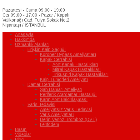
Pazartesi - Cuma 09:00 - 19:00
Cts 09:00 - 17:00 - Pazar / Kapalı
Valikonağı Cad. Fulya Sokak No:2
Nişantaşı / İSTANBUL
Anasayfa
Hakkımda
Uzmanlık Alanları
Erişkin Kalp Sağlığı
Koroner Bypass Ameliyatları
Kapak Cerrahisi
Aort Kapak Hastalıkları
Mitral Kapak Hastalıkları
Triküspid Kapak Hastalıkları
Kalp Tümörleri Ameliyatı
Damar Cerrahisi
Şah Damarı Ameliyatı
Periferik Atardamar Hastalığı
Karın Aort Balonlaşması
Varis Tedavisi
Ameliyatsız Varis Tedavisi
Varis Ameliyatları
Derin Venöz Tromboz (DVT)
Lenfödem
Basın
Videolar
Blog