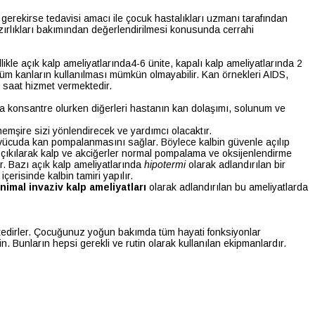
 gerekirse tedavisi amacı ile çocuk hastalıkları uzmanı tarafından
zırlıkları bakımından değerlendirilmesi konusunda cerrahi
ikle açık kalp ameliyatlarında4-6 ünite, kapalı kalp ameliyatlarında 2
üm kanların kullanılması mümkün olmayabilir. Kan örnekleri AIDS,
4 saat hizmet vermektedir.
ta konsantre olurken diğerleri hastanın kan dolaşımı, solunum ve
mşire sizi yönlendirecek ve yardımcı olacaktır.
e vücuda kan pompalanmasını sağlar. Böylece kalbin güvenle açılıp
n çıkılarak kalp ve akciğerler normal pompalama ve oksijenlendirme
ir. Bazı açık kalp ameliyatlarında
hipotermi
olarak adlandırılan bir
erisinde kalbin tamiri yapılır.
nimal invaziv kalp ameliyatları
olarak adlandırılan bu ameliyatlarda
ktedirler. Çocuğunuz yoğun bakımda tüm hayati fonksiyonlar
. Bunların hepsi gerekli ve rutin olarak kullanılan ekipmanlardır.