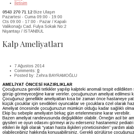
İletişim
0543 270 71 12
Bize Ulaşın
Pazartesi - Cuma 09:00 - 19:00
Cts 09:00 - 17:00 - Pazar / Kapalı
Valikonağı Cad. Fulya Sokak No:2
Nişantaşı / İSTANBUL
Kalp Ameliyatları
>
Hasta Bilgilendirme
>
Çocuk Kalp Sağlığı
>
Kalp Ameliyatları
7 Ağustos 2014
Comments:
0
Posted by:
Zehra BAYRAMOĞLU
AMELİYAT ÖNCESİ HAZIRLIKLAR
Çocuğunuza gerekli tetkikler yapılıp kalpteki anomali tespit edildikt
görüp görmeyeceğine karar verirler. çocuğunuzun ameliyat edilmesi ka
Çocuğunuz genellikle ameliyattan kısa bir zaman önce hastaneye yatır
küçük çocuklar için sevdikleri oyuncaklar ve çocuklara özel olarak h
Ameliyat öncesinde çocuğunuzun mümkün olduğu kadar sağlıklı olması 
Ekip bu sebeple ameliyatın birkaç gün ertelenmesine karar verebilir.
Bazen ameliyat randevusunda değişiklikler olabilir. Örneğin acil bir am
giysileri ve oyun odasını görmeyi arzu ederseniz hastanemiz pediatri
etkileri ile ilgili olarak “yatan hasta ilişkileri yöneticisinden” yardım 
olabileceğiniz hakkında konuşabilirsiniz. Gerekli görülürse çocuğunuz 