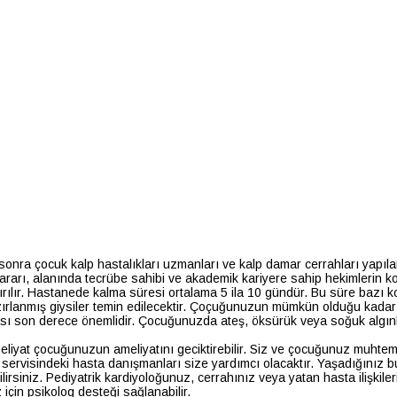
en sonra çocuk kalp hastalıkları uzmanları ve kalp damar cerrahları yapı
rarı, alanında tecrübe sahibi ve akademik kariyere sahip hekimlerin ko
ılır. Hastanede kalma süresi ortalama 5 ila 10 gündür. Bu süre bazı ko
azırlanmış giysiler temin edilecektir. Çoçuğunuzun mümkün olduğu kada
son derece önemlidir. Çocuğunuzda ateş, öksürük veya soğuk algınlığı
eliyat çocuğunuzun ameliyatını geciktirebilir. Siz ve çocuğunuz muhtemel
 servisindeki hasta danışmanları size yardımcı olacaktır. Yaşadığınız 
alabilirsiniz. Pediyatrik kardiyoloğunuz, cerrahınız veya yatan hasta ilişk
için psikolog desteği sağlanabilir.