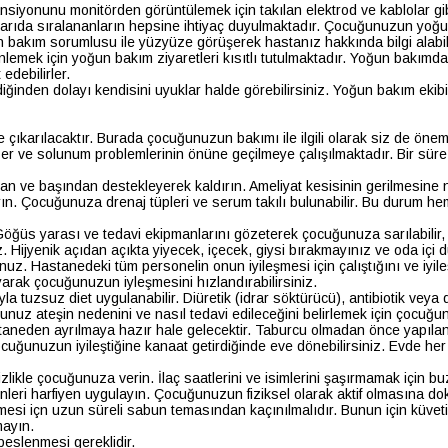
nsiyonunu monitörden görüntülemek için takılan elektrod ve kablolar gib
da sıralananların hepsine ihtiyaç duyulmaktadır. Çocuğunuzun yoğun bak
 bakım sorumlusu ile yüzyüze görüşerek hastanız hakkında bilgi alabili
önlemek için yoğun bakım ziyaretleri kısıtlı tutulmaktadır. Yoğun bak
 edebilirler.
ldiğinden dolayı kendisini uyuklar halde görebilirsiniz. Yoğun bakım ek
ıkarılacaktır. Burada çocuğunuzun bakımı ile ilgili olarak siz de önemli
ğer ve solunum problemlerinin önüne geçilmeye çalışılmaktadır. Bir sür
ndan ve başından destekleyerek kaldırın. Ameliyat kesisinin gerilmesi
ırın. Çocuğunuza drenaj tüpleri ve serum takılı bulunabilir. Bu durum
s yarası ve tedavi ekipmanlarını gözeterek çocuğunuza sarılabilir, kuc
Hijyenik açıdan açıkta yiyecek, içecek, giysi bırakmayınız ve oda içi 
nuz. Hastanedeki tüm personelin onun iyileşmesi için çalıştığını ve iyi
yarak çocuğunuzun iyleşmesini hızlandırabilirsiniz.
uzsuz diet uygulanabilir. Diüretik (idrar söktürücü), antibiotik veya dig
nuz ateşin nedenini ve nasıl tedavi edileceğini belirlemek için çocuğunu
taneden ayrılmaya hazır hale gelecektir. Taburcu olmadan önce yapılan
cuğunuzun iyileştiğine kanaat getirdiğinde eve dönebilirsiniz. Evde her
izlikle çocuğunuza verin. İlaç saatlerini ve isimlerini şaşırmamak için b
eri harfiyen uygulayın. Çocuğunuzun fiziksel olarak aktif olmasına do
şmesi içn uzun süreli sabun temasından kaçınılmalıdır. Bunun için küv
mayın.
beslenmesi gereklidir.