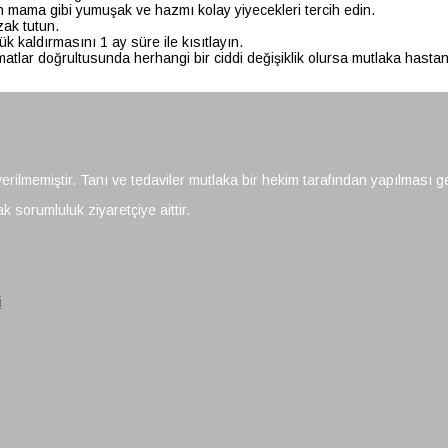
çin mama gibi yumuşak ve hazmı kolay yiyecekleri tercih edin.
ak tutun.
kaldırmasını 1 ay süre ile kısıtlayın.
matlar doğrultusunda herhangi bir ciddi değişiklik olursa mutlaka hasta
verilmemiştir. Tanı ve tedaviler mutlaka bir hekim tarafından yapılması g
k sorumluluk ziyaretçiye aittir.
i