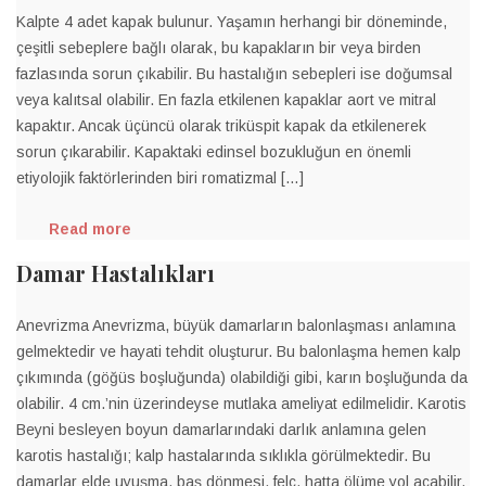
Kalpte 4 adet kapak bulunur. Yaşamın herhangi bir döneminde,
çeşitli sebeplere bağlı olarak, bu kapakların bir veya birden
fazlasında sorun çıkabilir. Bu hastalığın sebepleri ise doğumsal
veya kalıtsal olabilir. En fazla etkilenen kapaklar aort ve mitral
kapaktır. Ancak üçüncü olarak triküspit kapak da etkilenerek
sorun çıkarabilir. Kapaktaki edinsel bozukluğun en önemli
etiyolojik faktörlerinden biri romatizmal […]
Read more
Damar Hastalıkları
Anevrizma Anevrizma, büyük damarların balonlaşması anlamına
gelmektedir ve hayati tehdit oluşturur. Bu balonlaşma hemen kalp
çıkımında (göğüs boşluğunda) olabildiği gibi, karın boşluğunda da
olabilir. 4 cm.’nin üzerindeyse mutlaka ameliyat edilmelidir. Karotis
Beyni besleyen boyun damarlarındaki darlık anlamına gelen
karotis hastalığı; kalp hastalarında sıklıkla görülmektedir. Bu
damarlar elde uyuşma, baş dönmesi, felç, hatta ölüme yol açabilir.