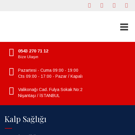
0543 270 71 12
Bize Ulaşın
Pazartesi - Cuma 09:00 - 19:00
Cts 09:00 - 17:00 - Pazar / Kapalı
Valikonağı Cad. Fulya Sokak No:2
Nişantaşı / İSTANBUL
Kalp Sağlığı