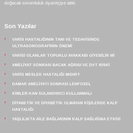
doğacak sorumluluk ziyaretçiye aittir.
Son Yazılar
VARIS HASTALIĞININ TANI VE TEDAVISINDE
ULTRASONOGRAFININ ÖNEMI
VARISI OLANLAR TOPUKLU AYAKKABI GIYEBILIR MI
AMELIYAT SONRASI BACAK AĞRISI VE DVT RISKI
VARIS MESLEK HASTALIĞI MIDIR?
DAMAR AMELIYATI SONRASI LENFOSEL
KIMLER KAN SULANDIRICI KULLANMALI
DIYABETIK VE DIYABETIK OLMAYAN KIŞILERDE KALP
HASTALIĞI
YAŞLILIKTA AILE BAĞLARININ KALP SAĞLIĞINA ETKISI