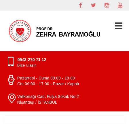
0543 270 71 12
Bize Ulaşın
Pazartesi - Cuma 09:00 - 19:00
Cts 09:00 - 17:00 - Pazar / Kapalı
Valikonağı Cad. Fulya Sokak No:2
Nişantaşı / İSTANBUL