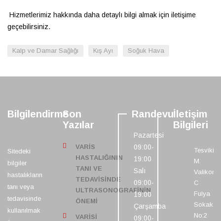
Hizmetlerimiz hakkında daha detaylı bilgi almak için
iletişime
geçebilirsiniz.
Kalp ve Damar Sağlığı
Kış Ayı
Soğuk Hava
Bilgilendirme
Son
Randevu
İletişim
Yazılar
Bilgileri
Pazartesi
VARIS
09:00-
Tesvikiye
Sitedeki
HASTALIĞININ
19:00
M.
bilgiler
TANI VE
Salı
Valikona
hastalıkların
TEDAVISINDE
09:00-
C
tanı veya
ULTRASONOGRAFININ
Fulya
19:00
tedavisinde
ÖNEMI
Sokak
Çarşamba
kullanılmak
No:2
VARISI
09:00-