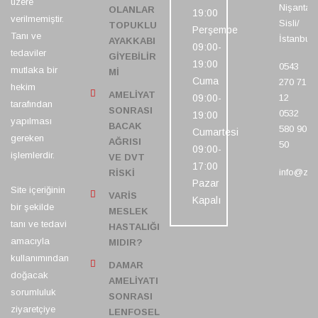
üzere
Nişantaşı
OLANLAR
19:00
verilmemiştir.
Sisli/
TOPUKLU
Perşembe
Tanı ve
İstanbul
AYAKKABI
09:00-
tedaviler
GIYEBILIR
19:00
0543
mutlaka bir
MI
Cuma
270 71
hekim
AMELIYAT
09:00-
12
tarafından
SONRASI
0532
19:00
yapılması
BACAK
580 90
Cumartesi
gereken
AĞRISI
50
09:00-
işlemlerdir.
VE DVT
17:00
info@ze
RISKI
Pazar
Site içeriğinin
VARIS
Kapalı
bir şekilde
MESLEK
tanı ve tedavi
HASTALIĞI
amacıyla
MIDIR?
kullanımından
DAMAR
doğacak
AMELIYATI
sorumluluk
SONRASI
ziyaretçiye
LENFOSEL