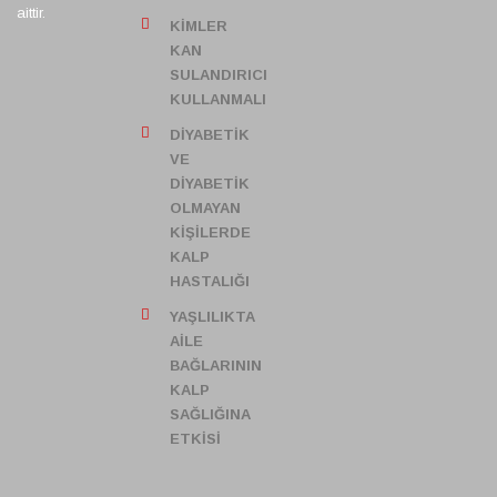
aittir.
KIMLER
KAN
SULANDIRICI
KULLANMALI
DIYABETIK
VE
DIYABETIK
OLMAYAN
KIŞILERDE
KALP
HASTALIĞI
YAŞLILIKTA
AILE
BAĞLARININ
KALP
SAĞLIĞINA
ETKISI