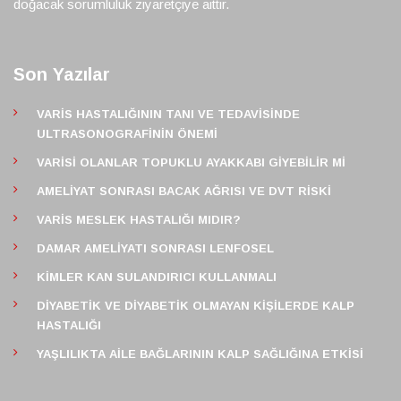
doğacak sorumluluk ziyaretçiye aittir.
Son Yazılar
VARIS HASTALIĞININ TANI VE TEDAVISINDE
ULTRASONOGRAFININ ÖNEMI
VARISI OLANLAR TOPUKLU AYAKKABI GIYEBILIR MI
AMELIYAT SONRASI BACAK AĞRISI VE DVT RISKI
VARIS MESLEK HASTALIĞI MIDIR?
DAMAR AMELIYATI SONRASI LENFOSEL
KIMLER KAN SULANDIRICI KULLANMALI
DIYABETIK VE DIYABETIK OLMAYAN KIŞILERDE KALP
HASTALIĞI
YAŞLILIKTA AILE BAĞLARININ KALP SAĞLIĞINA ETKISI