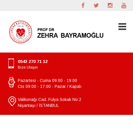
0543 270 71 12
Bize Ulaşın
Pazartesi - Cuma 09:00 - 19:00
Cts 09:00 - 17:00 - Pazar / Kapalı
Valikonağı Cad. Fulya Sokak No:2
Nişantaşı / İSTANBUL
Aort Balonlaşması