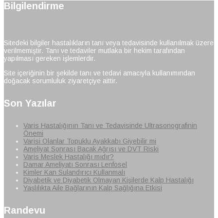
Bilgilendirme
Sitedeki bilgiler hastalıkların tanı veya tedavisinde kullanılmak üzere
verilmemiştir. Tanı ve tedaviler mutlaka bir hekim tarafından
yapılması gereken işlemlerdir.
Site içeriğinin bir şekilde tanı ve tedavi amacıyla kullanımından
doğacak sorumluluk ziyaretçiye aittir.
Son Yazılar
Varis Hastalığının Tanı ve Tedavisinde Ultrasonografinin
Önemi
Varisi Olanlar Topuklu Ayakkabı Giyebilir mi
Ameliyat Sonrası Bacak Ağrısı ve DVT Riski
Varis Meslek Hastalığı mıdır?
Damar Ameliyatı Sonrası Lenfosel
Kimler Kan Sulandırıcı Kullanmalı
Diyabetik ve Diyabetik Olmayan Kişilerde Kalp Hastalığı
Yaşlılıkta Aile Bağlarının Kalp Sağlığına Etkisi
Randevu