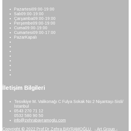
Pazartesi
09:00-19:00
Salı
09:00-19:00
Çarşamba
09:00-19:00
Perşembe
09:00-19:00
Cuma
09:00-19:00
Cumartesi
09:00-17:00
Pazar
Kapalı
İletişim Bilgileri
Tesvikiye M. Valikonağı C Fulya Sokak No:2 Nişantaşı-Sisli/
İstanbul
0543 270 71 12
0532 580 90 50
info@zehrabayramoglu.com
Copyright © 2022 Prof Dr Zehra BAYRAMOĞLU
- Art Group -