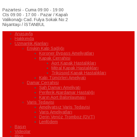
Pazartesi - Cuma 09:00 - 19:00
Cts 09:00 - 17:00 - Pazar / Kapalı
Valikonağı Cad. Fulya Sokak No:2
Nişantaşı / İSTANBUL
Anasayfa
Hakkımda
Uzmanlık Alanları
Erişkin Kalp Sağlığı
Koroner Bypass Ameliyatları
Kapak Cerrahisi
Aort Kapak Hastalıkları
Mitral Kapak Hastalıkları
Triküspid Kapak Hastalıkları
Kalp Tümörleri Ameliyatı
Damar Cerrahisi
Şah Damarı Ameliyatı
Periferik Atardamar Hastalığı
Karın Aort Balonlaşması
Varis Tedavisi
Ameliyatsız Varis Tedavisi
Varis Ameliyatları
Derin Venöz Tromboz (DVT)
Lenfödem
Basın
Videolar
Blog