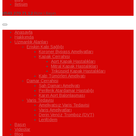
İletişim
0543 270 71 12
Bize Ulaşın
Anasayfa
Hakkımda
Uzmanlık Alanları
Erişkin Kalp Sağlığı
Koroner Bypass Ameliyatları
Kapak Cerrahisi
Aort Kapak Hastalıkları
Mitral Kapak Hastalıkları
Triküspid Kapak Hastalıkları
Kalp Tümörleri Ameliyatı
Damar Cerrahisi
Şah Damarı Ameliyatı
Periferik Atardamar Hastalığı
Karın Aort Balonlaşması
Varis Tedavisi
Ameliyatsız Varis Tedavisi
Varis Ameliyatları
Derin Venöz Tromboz (DVT)
Lenfödem
Basın
Videolar
Blog