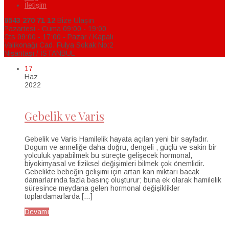
İletişim
0543 270 71 12
Bize Ulaşın
Pazartesi - Cuma 09:00 - 19:00
Cts 09:00 - 17:00 - Pazar / Kapalı
Valikonağı Cad. Fulya Sokak No:2
Nişantaşı / İSTANBUL
17
Haz
2022
Gebelik ve Varis
Gebelik ve Varis Hamilelik hayata açılan yeni bir sayfadır.
Dogum ve anneliğe daha doğru, dengeli , güçlü ve sakin bir
yolculuk yapabilmek bu süreçte gelişecek hormonal,
biyokimyasal ve fiziksel değişimleri bilmek çok önemlidir.
Gebelikte bebeğin gelişimi için artan kan miktarı bacak
damarlarında fazla basınç oluşturur; buna ek olarak hamilelik
süresince meydana gelen hormonal değişiklikler
toplardamarlarda […]
Devamı