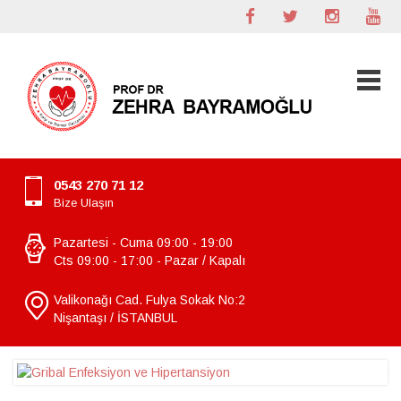
0543 270 71 12
Bize Ulaşın
Pazartesi - Cuma 09:00 - 19:00
Cts 09:00 - 17:00 - Pazar / Kapalı
Valikonağı Cad. Fulya Sokak No:2
Nişantaşı / İSTANBUL