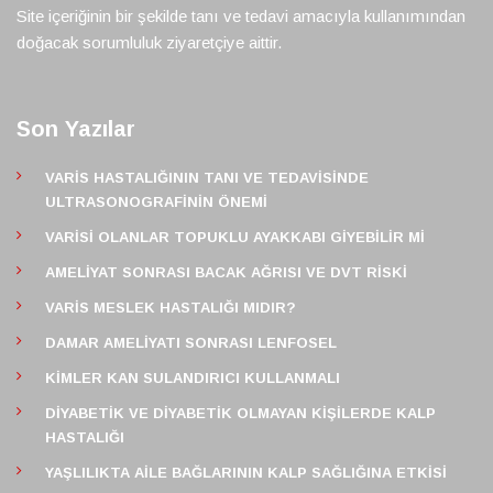
Site içeriğinin bir şekilde tanı ve tedavi amacıyla kullanımından
doğacak sorumluluk ziyaretçiye aittir.
Son Yazılar
VARIS HASTALIĞININ TANI VE TEDAVISINDE
ULTRASONOGRAFININ ÖNEMI
VARISI OLANLAR TOPUKLU AYAKKABI GIYEBILIR MI
AMELIYAT SONRASI BACAK AĞRISI VE DVT RISKI
VARIS MESLEK HASTALIĞI MIDIR?
DAMAR AMELIYATI SONRASI LENFOSEL
KIMLER KAN SULANDIRICI KULLANMALI
DIYABETIK VE DIYABETIK OLMAYAN KIŞILERDE KALP
HASTALIĞI
YAŞLILIKTA AILE BAĞLARININ KALP SAĞLIĞINA ETKISI