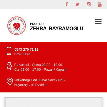
0543 270 71 12
Bize Ulaşın
Pazartesi - Cuma 09:00 - 19:00
Cts 09:00 - 17:00 - Pazar / Kapalı
Valikonağı Cad. Fulya Sokak No:2
Nişantaşı / İSTANBUL