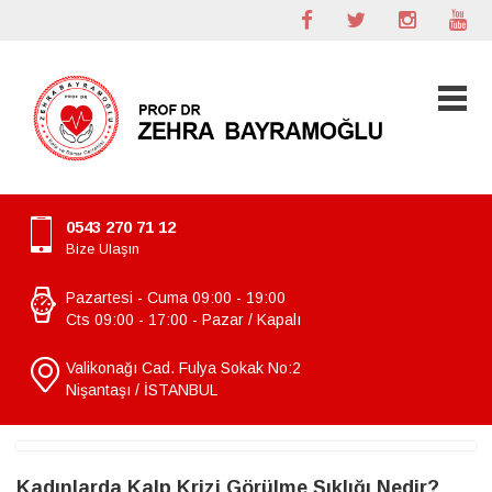
0543 270 71 12
Bize Ulaşın
Pazartesi - Cuma 09:00 - 19:00
Cts 09:00 - 17:00 - Pazar / Kapalı
Valikonağı Cad. Fulya Sokak No:2
Nişantaşı / İSTANBUL
Kadınlarda Kalp Krizi Görülme Sıklığı Nedir?