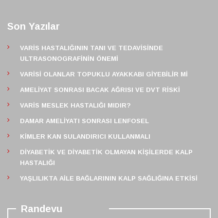
Son Yazılar
VARIS HASTALIĞININ TANI VE TEDAVISINDE
ULTRASONOGRAFININ ÖNEMI
VARISI OLANLAR TOPUKLU AYAKKABI GIYEBILIR MI
AMELIYAT SONRASI BACAK AĞRISI VE DVT RISKI
VARIS MESLEK HASTALIĞI MIDIR?
DAMAR AMELIYATI SONRASI LENFOSEL
KIMLER KAN SULANDIRICI KULLANMALI
DIYABETIK VE DIYABETIK OLMAYAN KIŞILERDE KALP
HASTALIĞI
YAŞLILIKTA AILE BAĞLARININ KALP SAĞLIĞINA ETKISI
Randevu