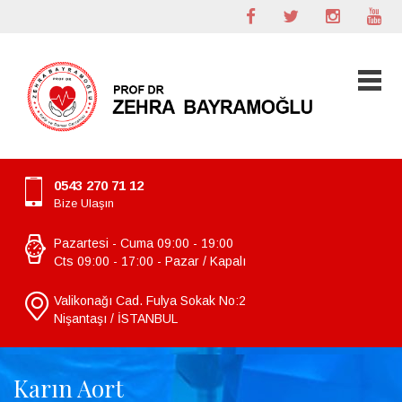
0543 270 71 12
Bize Ulaşın
Pazartesi - Cuma 09:00 - 19:00
Cts 09:00 - 17:00 - Pazar / Kapalı
Valikonağı Cad. Fulya Sokak No:2
Nişantaşı / İSTANBUL
Karın Aort