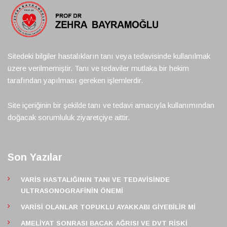
Sitedeki bilgiler hastalıkların tanı veya tedavisinde kullanılmak
üzere verilmemiştir. Tanı ve tedaviler mutlaka bir hekim
tarafından yapılması gereken işlemlerdir.
Site içeriğinin bir şekilde tanı ve tedavi amacıyla kullanımından
doğacak sorumluluk ziyaretçiye aittir.
Son Yazılar
VARIS HASTALIĞININ TANI VE TEDAVISINDE
ULTRASONOGRAFININ ÖNEMI
VARISI OLANLAR TOPUKLU AYAKKABI GIYEBILIR MI
AMELIYAT SONRASI BACAK AĞRISI VE DVT RISKI