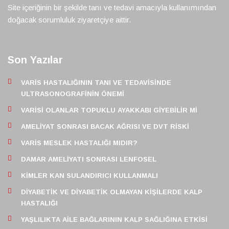
Site içeriğinin bir şekilde tanı ve tedavi amacıyla kullanımından
doğacak sorumluluk ziyaretçiye aittir.
Son Yazılar
VARIS HASTALIĞININ TANI VE TEDAVISINDE
ULTRASONOGRAFININ ÖNEMI
VARISI OLANLAR TOPUKLU AYAKKABI GIYEBILIR MI
AMELIYAT SONRASI BACAK AĞRISI VE DVT RISKI
VARIS MESLEK HASTALIĞI MIDIR?
DAMAR AMELIYATI SONRASI LENFOSEL
KIMLER KAN SULANDIRICI KULLANMALI
DIYABETIK VE DIYABETIK OLMAYAN KIŞILERDE KALP
HASTALIĞI
YAŞLILIKTA AILE BAĞLARININ KALP SAĞLIĞINA ETKISI