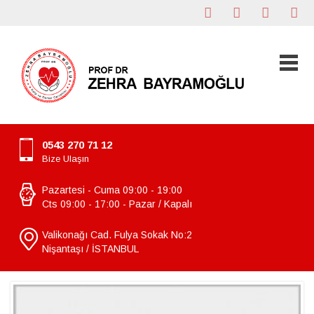
0543 270 71 12
Bize Ulaşın
Pazartesi - Cuma 09:00 - 19:00
Cts 09:00 - 17:00 - Pazar / Kapalı
Valikonağı Cad. Fulya Sokak No:2
Nişantaşı / İSTANBUL