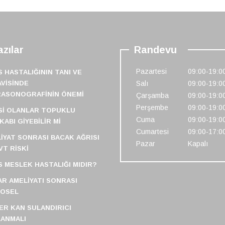
zılar
Randevu
Pazartesi
09:00-19:0
S HASTALIĞININ TANI VE
VISINDE
Salı
09:00-19:0
RASONOGRAFININ ÖNEMI
Çarşamba
09:00-19:0
Perşembe
09:00-19:0
SI OLANLAR TOPUKLU
Cuma
09:00-19:0
KABI GIYEBILIR MI
Cumartesi
09:00-17:0
IYAT SONRASI BACAK AĞRISI
Pazar
Kapalı
VT RISKI
S MESLEK HASTALIĞI MIDIR?
R AMELIYATI SONRASI
FOSEL
ER KAN SULANDIRICI
ANMALI