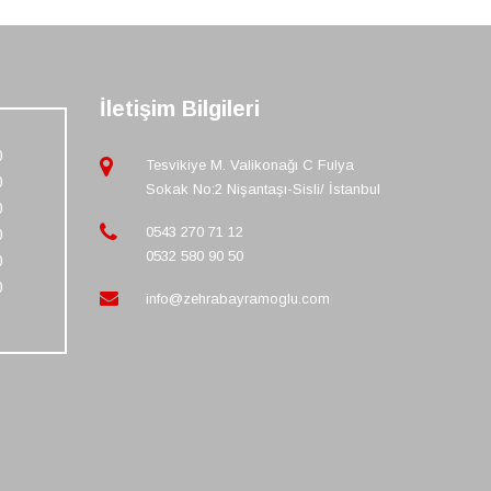
İletişim Bilgileri
0
Tesvikiye M. Valikonağı C Fulya
0
Sokak No:2 Nişantaşı-Sisli/ İstanbul
0
0543 270 71 12
0
0532 580 90 50
0
0
info@zehrabayramoglu.com