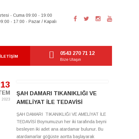
rtesi - Cuma 09:00 - 19:00
9:00 - 17:00 - Pazar / Kapalı
0543 270 71 12
İLETIŞIM
Bize Ulaşın
13
TEM
ŞAH DAMARI TIKANIKLIĞI VE
2023
AMELİYAT İLE TEDAVİSİ
ŞAH DAMARI TIKANIKLIĞI VE AMELİYAT İLE
TEDAVİSİ Boynumuzun her iki tarafında beyni
besleyen iki adet ana atardamar bulunur. Bu
atardamarlar göğüste aortta başlayarak