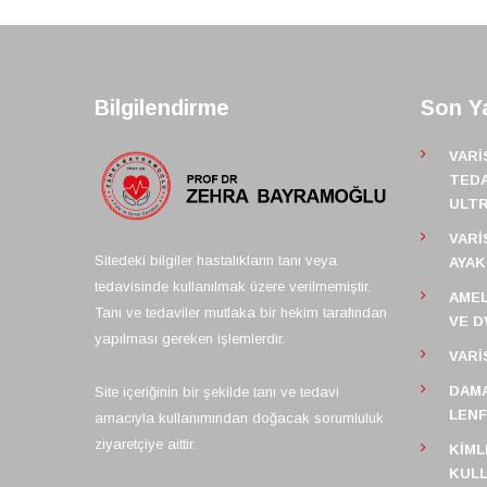
Bilgilendirme
Son Ya
VARI
TEDA
ULT
VARI
Sitedeki bilgiler hastalıkların tanı veya
AYAK
tedavisinde kullanılmak üzere verilmemiştir.
AMEL
Tanı ve tedaviler mutlaka bir hekim tarafından
VE D
yapılması gereken işlemlerdir.
VARI
DAMA
Site içeriğinin bir şekilde tanı ve tedavi
LEN
amacıyla kullanımından doğacak sorumluluk
ziyaretçiye aittir.
KIML
KULL