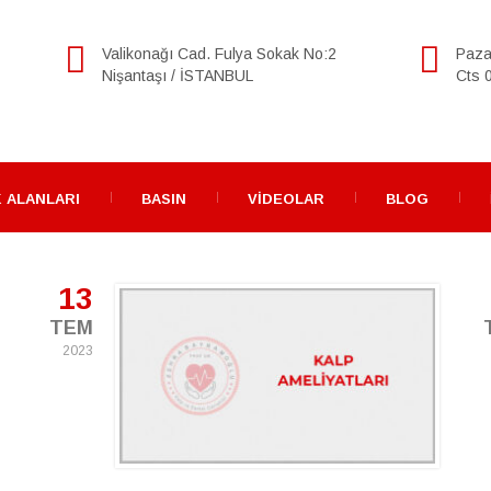
Valikonağı Cad. Fulya Sokak No:2
Paza
Nişantaşı / İSTANBUL
Cts 0
 ALANLARI
BASIN
VIDEOLAR
BLOG
13
TEM
2023